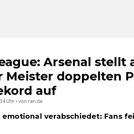
ague: Arsenal stellt 
r Meister doppelten 
kord auf
:34 Uhr
von
ran.de
 emotional verabschiedet: Fans fe