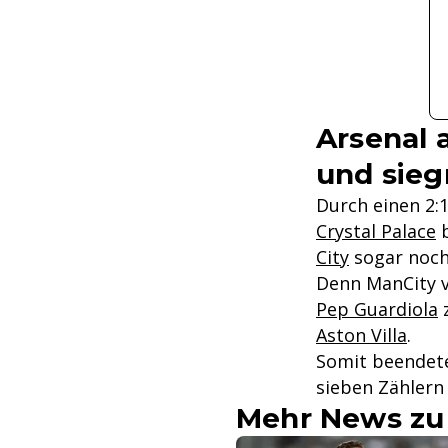
Arsenal 
und sieg
Durch einen 2:
Crystal Palace
b
City
sogar noch
Denn ManCity v
Pep Guardiola
z
Aston Villa
.
Somit beendete
sieben Zählern
Mehr News zu