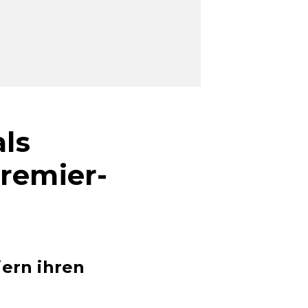
als
Premier-
iern ihren