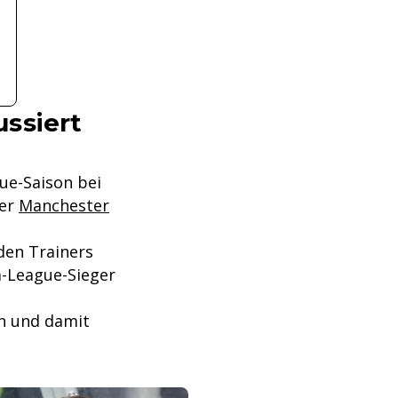
ssiert
ue-Saison bei
ger
Manchester
den Trainers
-League-Sieger
en und damit