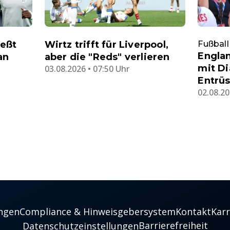
ießt
Wirtz trifft für Liverpool,
Fußball
Englan
an
aber die "Reds" verlieren
mit Di
03.08.2026 • 07:50 Uhr
Entrü
02.08.20
ngen
Compliance & Hinweisgebersystem
Kontakt
Karr
Barrierefreiheit
Datenschutzeinstellungen