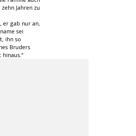
t zehn Jahren zu
, er gab nur an,
hname sei
, ihn so
ines Bruders
 hinaus."