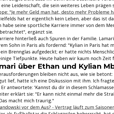
 eine Leidenschaft, die sein weiteres Leben prägen s
ppe: "Je mehr Geld man hat, desto mehr Probleme 
ielfelds hat er eigentlich kein Leben, aber das ist d
ch habe seine sportliche Karriere immer von dem Me
betrachtet", ergänzt sie.
arriere hinterließ auch Spuren in der Familie. Lamar
em Sohn in Paris als fordernd: "Kylian in Paris hat 
ein Brennglas aufgedeckt; er hatte nichts Menschli
 einige Tiefpunkte. Heute haben wir kaum noch Zeit f
mari über Ethan und Kylian M
rausforderungen bleiben nicht aus, wie sie betont: 
gut lief, hatte ich eine Diskussion mit ihm. Ich fragte
 Er antwortete: 'Kannst du dir in diesem Schlamasse
eiter erklärt sie: "Er kann nicht einmal mehr die Str
Das macht mich traurig."
andowski vor dem Aus? - Vertrag läuft zum Saisone
er als Fußballstar die Schlagzeilen beherrscht, hat 