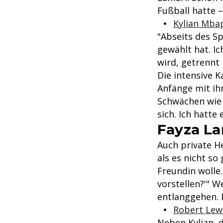
Fußball hatte –
Kylian Mba
"Abseits des Sp
gewählt hat. I
wird, getrennt 
Die intensive K
Anfänge mit ihr
Schwächen wie 
sich. Ich hatte
Fayza La
Auch private He
als es nicht so 
Freundin wolle.
vorstellen?'" W
entlanggehen. 
Robert Lew
Neben Kylian, d