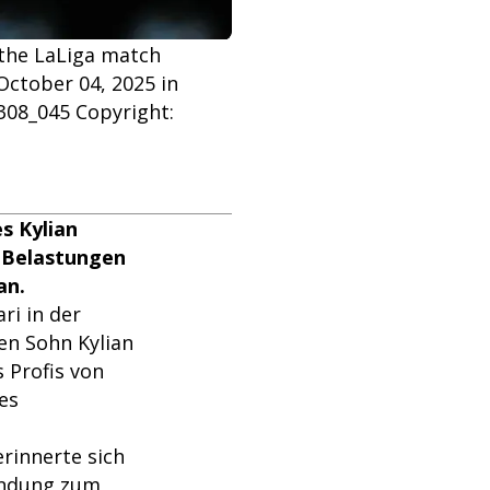
 the LaLiga match
October 04, 2025 in
308_045 Copyright:
s Kylian
 Belastungen
an.
ri in der
en Sohn Kylian
 Profis von
es
erinnerte sich
bindung zum