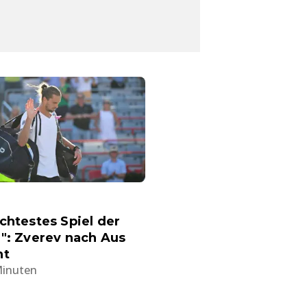
chtestes Spiel der
": Zverev nach Aus
nt
Minuten