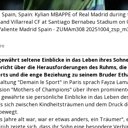
, Spain, Spain: Kylian MBAPPE of Real Madrid during
and Villarreal CF at Santiago Bernabeu Stadium on 
 Valiente Madrid Spain - ZUMAm308 20251004_zsp_m
re
ewährt seltene Einblicke in das Leben ihres Sohne
richt über die Herausforderungen des Ruhms, die
rts und die enge Beziehung zu seinem Bruder Eth
altung "Demain le Sport" in Paris sprach Fayza Lama
ion "Mothers of Champions" über ihren prominent
gewährte sie persönliche Einblicke in das Leben des
as sich zwischen Kindheitsträumen und dem Druck d
bewegt.
hs Jahre alt war, war er etwas anders, ein Träumer", 
früh zeigte sich, dass ihr Sohn eine besondere Ver