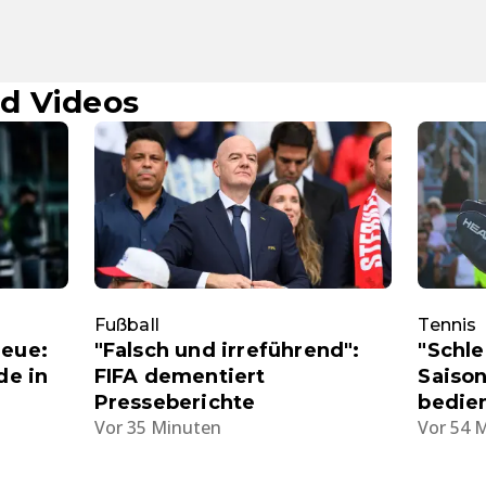
d Videos
Fußball
Tennis
neue:
"Falsch und irreführend":
"Schle
e in
FIFA dementiert
Saison
Presseberichte
bedie
Vor 35 Minuten
Vor 54 