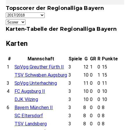
Topscorer der Regionalliga Bayern
Karten-Tabelle der Regionalliga Bayern
Karten
#
Mannschaft
Spiele
G
GR
R
Punkte
1
SpVgg Greuther Fürth II
3
12
1
0
15
TSV Schwaben Augsburg
3
10
0
1
15
3
SpVgg Unterhaching
3
11
0
0
11
4
FC Augsburg II
3
10
0
0
10
DJK Vilzing
3
10
0
0
10
6
Bayern München II
3
8
0
0
8
SC Eltersdorf
3
8
0
0
8
TSV Landsberg
3
8
0
0
8