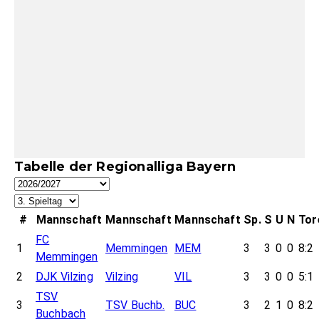
Tabelle der Regionalliga Bayern
#
Mannschaft
Mannschaft
Mannschaft
Sp.
S
U
N
Tor
FC
1
Memmingen
MEM
3
3
0
0
8:2
Memmingen
2
DJK Vilzing
Vilzing
VIL
3
3
0
0
5:1
TSV
3
TSV Buchb.
BUC
3
2
1
0
8:2
Buchbach