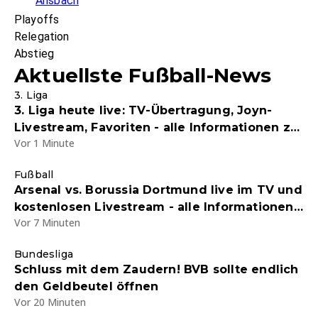
Ansbach
Playoffs
Relegation
Abstieg
Aktuellste Fußball-News
3. Liga
3. Liga heute live: TV-Übertragung, Joyn-
Livestream, Favoriten - alle Informationen zur
Vor 1 Minute
Saison 2026/27
Fußball
Arsenal vs. Borussia Dortmund live im TV und
kostenlosen Livestream - alle Informationen
Vor 7 Minuten
zum Testspiel-Duell
Bundesliga
Schluss mit dem Zaudern! BVB sollte endlich
den Geldbeutel öffnen
Vor 20 Minuten