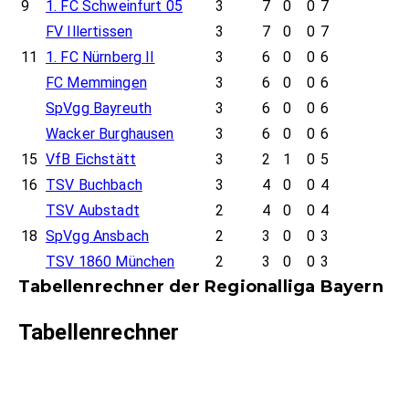
9
1. FC Schweinfurt 05
3
7
0
0
7
FV Illertissen
3
7
0
0
7
11
1. FC Nürnberg II
3
6
0
0
6
FC Memmingen
3
6
0
0
6
SpVgg Bayreuth
3
6
0
0
6
Wacker Burghausen
3
6
0
0
6
15
VfB Eichstätt
3
2
1
0
5
16
TSV Buchbach
3
4
0
0
4
TSV Aubstadt
2
4
0
0
4
18
SpVgg Ansbach
2
3
0
0
3
TSV 1860 München
2
3
0
0
3
Tabellenrechner der Regionalliga Bayern
Tabellenrechner