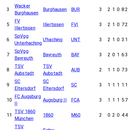
Wacker
3
Burghausen
BUR
3
2
1
0
8:2
Burghausen
FV
5
Illertissen
FVI
3
2
1
0
7:2
Illertissen
SpVgg
6
U'haching
UNT
3
2
1
0
3:1
Unterhaching
SpVgg
7
Bayreuth
BAY
3
2
0
1
6:3
Bayreuth
TSV
TSV
8
AUB
2
1
1
0
7:3
Aubstadt
Aubstadt
SC
SC
9
SC
3
1
1
1
1:1
Eltersdorf
Eltersdorf
FC Augsburg
10
Augsburg II
FCA
3
1
1
1
5:7
II
TSV 1860
11
1860
M60
2
0
2
0
4:4
München
TSV