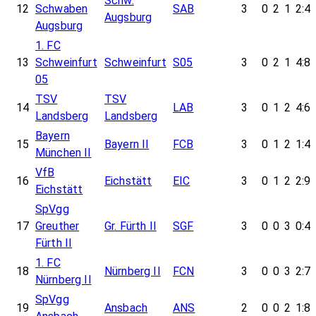
Schw.
12
Schwaben
SAB
3
0
2
1
2:4
Augsburg
Augsburg
1. FC
13
Schweinfurt
Schweinfurt
S05
3
0
2
1
4:8
05
TSV
TSV
14
LAB
3
0
1
2
4:6
Landsberg
Landsberg
Bayern
15
Bayern II
FCB
3
0
1
2
1:4
München II
VfB
16
Eichstätt
EIC
3
0
1
2
2:9
Eichstätt
SpVgg
17
Greuther
Gr. Fürth II
SGF
3
0
0
3
0:4
Fürth II
1. FC
18
Nürnberg II
FCN
3
0
0
3
2:7
Nürnberg II
SpVgg
19
Ansbach
ANS
2
0
0
2
1:8