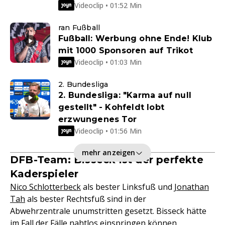
Videoclip • 01:52 Min
ran Fußball
Fußball: Werbung ohne Ende! Klub
mit 1000 Sponsoren auf Trikot
Videoclip • 01:03 Min
2. Bundesliga
2. Bundesliga: "Karma auf null
gestellt" - Kohfeldt lobt
erzwungenes Tor
Videoclip • 01:56 Min
mehr anzeigen
DFB-Team: Bisseck ist der perfekte
Kaderspieler
Nico Schlotterbeck
als bester Linksfuß und
Jonathan
Tah
als bester Rechtsfuß sind in der
Abwehrzentrale unumstritten gesetzt. Bisseck hätte
im Fall der Fälle nahtlos einspringen können.