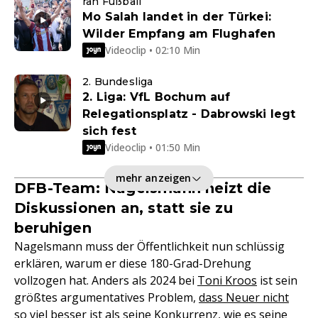
ran Fußball
Mo Salah landet in der Türkei:
Wilder Empfang am Flughafen
Videoclip • 02:10 Min
2. Bundesliga
2. Liga: VfL Bochum auf
Relegationsplatz - Dabrowski legt
sich fest
Videoclip • 01:50 Min
mehr anzeigen
DFB-Team: Nagelsmann heizt die
Diskussionen an, statt sie zu
beruhigen
Nagelsmann muss der Öffentlichkeit nun schlüssig
erklären, warum er diese 180-Grad-Drehung
vollzogen hat. Anders als 2024 bei
Toni Kroos
ist sein
größtes argumentatives Problem,
dass Neuer nicht
so viel besser ist als seine Konkurrenz, wie es seine