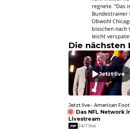
regnete. "Das i
Bundestrainer
Obwohl Chicago 
bisschen nach 
leicht verspät
Die nächsten 
Jetzt live
Jetzt live • American Foot
Das NFL Network 
Livestream
24/7 live