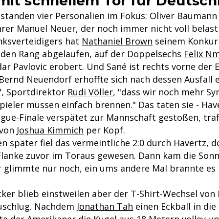
mit schnellem Tor für Deutsch
standen vier Personalien im Fokus: Oliver Baumann 
rer Manuel Neuer, der noch immer nicht voll belastb
nksverteidigers hat
Nathaniel Brown
seinem Konkur
 den Rang abgelaufen, auf der Doppelsechs
Felix N
r Pavlovic erobert. Und Sané ist rechts vorne der Er
Bernd Neuendorf erhoffte sich nach dessen Ausfall 
", Sportdirektor
Rudi Völler
, "dass wir noch mehr S
pieler müssen einfach brennen." Das taten sie - Ha
ue-Finale verspätet zur Mannschaft gestoßen, traf
 von
Joshua Kimmich
per Kopf.
n später fiel das vermeintliche 2:0 durch Havertz, d
Flanke zuvor im Toraus gewesen. Dann kam die Sonn
 glimmte nur noch, ein ums andere Mal brannte es
ker blieb einstweilen aber der T-Shirt-Wechsel von
zuschlug. Nachdem
Jonathan Tah
einen Eckball in die