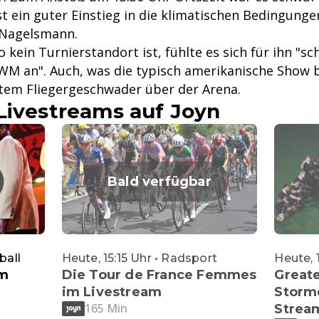
st ein guter Einstieg in die klimatischen Bedingunge
 Nagelsmann.
kein Turnierstandort ist, fühlte es sich für ihn "sc
WM an". Auch, was die typisch amerikanische Show be
etem Fliegergeschwader über der Arena.
Livestreams auf Joyn
Bald verfügbar
ball
Heute, 15:15 Uhr • Radsport
Heute, 
im
Die Tour de France Femmes
Greate
im Livestream
Storme
165 Min
Strea