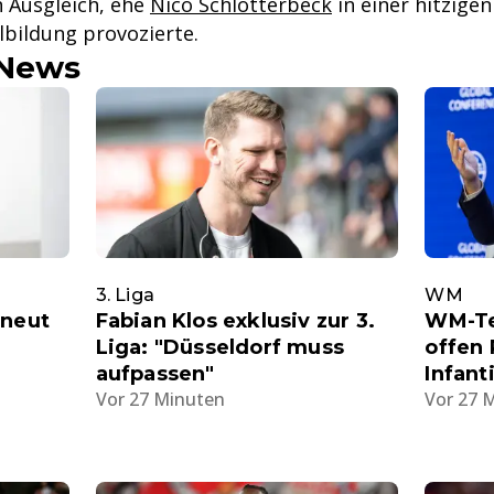
 Ausgleich, ehe
Nico Schlotterbeck
in einer hitzigen
lbildung provozierte.
-News
3. Liga
WM
rneut
Fabian Klos exklusiv zur 3.
WM-Te
Liga: "Düsseldorf muss
offen 
aufpassen"
Infant
Vor 27 Minuten
Vor 27 