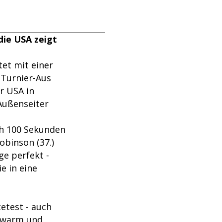
die USA zeigt
tet mit einer
 Turnier-Aus
r USA in
Außenseiter
ch 100 Sekunden
obinson (37.)
ge perfekt -
e in eine
etest - auch
l-warm und