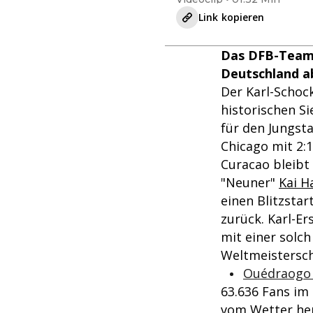
Link kopieren
Das DFB-Team 
Deutschland ab
Der Karl-Schock
historischen S
für den Jungst
Chicago mit 2:
Curacao bleibt
"Neuner"
Kai H
einen Blitzsta
zurück. Karl-Er
mit einer solch
Weltmeistersch
Ouédraogo 
63.636 Fans im 
vom Wetter her