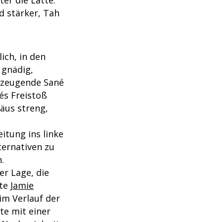
er die Latte.
d stärker, Tah
ich, in den
 gnädig,
erzeugende Sané
és Freistoß
häus streng,
itung ins linke
ternativen zu
.
er Lage, die
lte
Jamie
im Verlauf der
te mit einer