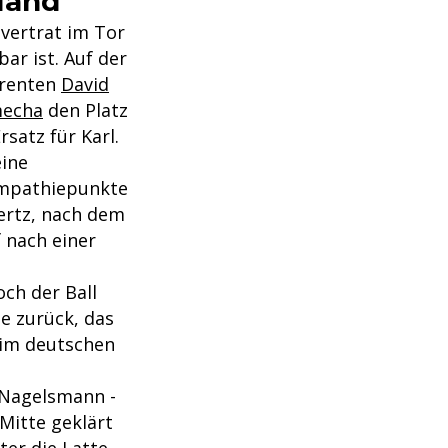
land
vertrat im Tor
ar ist. Auf der
renten
David
mecha
den Platz
satz für Karl.
eine
ympathiepunkte
vertz, nach dem
 nach einer
och der Ball
e zurück, das
 im deutschen
 Nagelsmann -
 Mitte geklärt