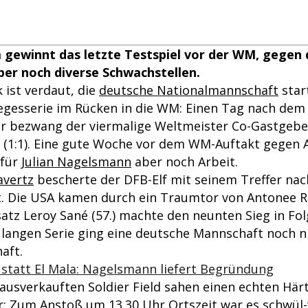
gewinnt das letzte Testspiel vor der WM, gegen 
er noch diverse Schwachstellen.
 ist verdaut, die
deutsche Nationalmannschaft
star
iegesserie im Rücken in die WM: Einen Tag nach dem
ar bezwang der viermalige Weltmeister Co-Gastgebe
1 (1:1). Eine gute Woche vor dem WM-Auftakt gegen 
 für
Julian Nagelsmann
aber noch Arbeit.
avertz
bescherte der DFB-Elf mit seinem Treffer na
rt. Die USA kamen durch ein Traumtor von Antonee R
satz Leroy Sané (57.) machte den neunten Sieg in Fol
 langen Serie ging eine deutsche Mannschaft noch ni
aft.
statt El Mala: Nagelsmann liefert Begründung
ausverkauften Soldier Field sahen einen echten Härt
: Zum Anstoß um 13.30 Uhr Ortszeit war es schwü