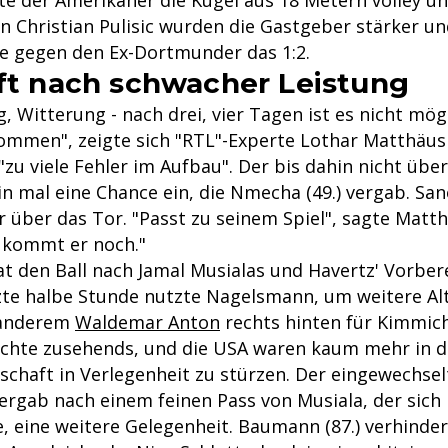
e der Amerikaner die Kugel aus 18 Metern volley unt
n Christian Pulisic wurden die Gastgeber stärker un
rte gegen den Ex-Dortmunder das 1:2.
fft nach schwacher Leistung
, Witterung - nach drei, vier Tagen ist es nicht mögl
mmen", zeigte sich "RTL"-Experte Lothar Matthäus
"zu viele Fehler im Aufbau". Der bis dahin nicht üb
n mal eine Chance ein, die Nmecha (49.) vergab. San
er über das Tor. "Passt zu seinem Spiel", sagte Matt
t kommt er noch."
t den Ball nach Jamal Musialas und Havertz' Vorbere
tzte halbe Stunde nutzte Nagelsmann, um weitere Al
 anderem
Waldemar Anton
rechts hinten für Kimmich
lachte zusehends, und die USA waren kaum mehr in d
chaft in Verlegenheit zu stürzen. Der eingewechse
vergab nach einem feinen Pass von Musiala, der sich 
e, eine weitere Gelegenheit. Baumann (87.) verhinder