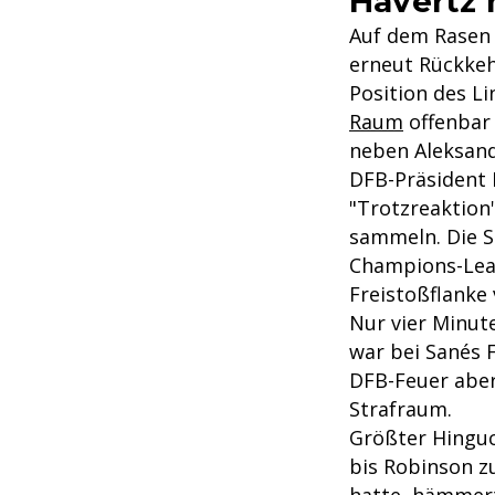
Havertz 
Auf dem Rasen 
erneut Rückkeh
Position des Li
Raum
offenbar
neben Aleksanda
DFB-Präsident 
"Trotzreaktion
sammeln. Die S
Champions-Leag
Freistoßflanke
Nur vier Minute
war bei Sanés 
DFB-Feuer aber
Strafraum.
Größter Hinguc
bis Robinson 