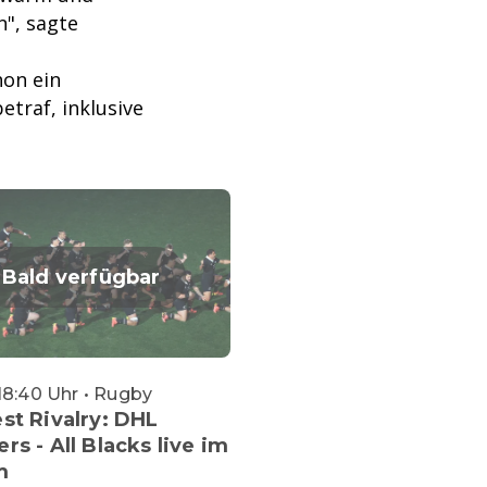
n", sagte
hon ein
traf, inklusive
Bald verfügbar
18:40 Uhr • Rugby
st Rivalry: DHL
rs - All Blacks live im
m