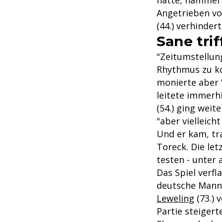
hatte, hämmert
Angetrieben vo
(44.) verhinde
Sane tri
"Zeitumstellung
Rhythmus zu ko
monierte aber 
leitete immerhi
(54.) ging weit
"aber vielleich
Und er kam, tra
Toreck. Die le
testen - unter
Das Spiel verf
deutsche Manns
Leweling
(73.) 
Partie steigert