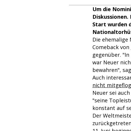
Um die Nomini
Diskussionen. 
Start wurden d
Nationaltorhüt
Die ehemalige 
Comeback von
gegenüber. "In 
war Neuer nich
bewahren", sag
Auch interessa
nicht mitgeflo
Neuer sei auch
"seine Topleist
konstant auf se
Der Weltmeiste
zurückgetreten
11. Juni begin