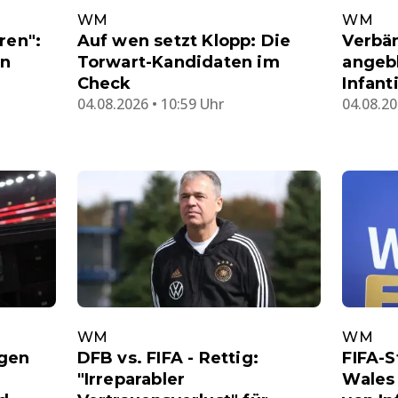
WM
WM
ren":
Auf wen setzt Klopp: Die
Verbä
en
Torwart-Kandidaten im
angeb
Check
Infant
04.08.2026 • 10:59 Uhr
04.08.20
WM
WM
igen
DFB vs. FIFA - Rettig:
FIFA-S
"Irreparabler
Wales