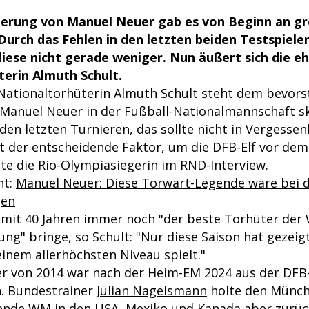
erung von Manuel Neuer gab es von Beginn an g
Durch das Fehlen in den letzten beiden Testspiel
iese nicht gerade weniger. Nun äußert sich die e
erin Almuth Schult.
Nationaltorhüterin Almuth Schult steht dem bevor
Manuel Neuer
in der Fußball-Nationalmannschaft s
den letzten Turnieren, das sollte nicht in Vergessen
t der entscheidende Faktor, um die DFB-Elf vor dem
te die Rio-Olympiasiegerin im RND-Interview.
nt:
Manuel Neuer: Diese Torwart-Legende wäre bei 
gen
 mit 40 Jahren immer noch "der beste Torhüter der 
ung" bringe, so Schult: "Nur diese Saison hat gezeigt
inem allerhöchsten Niveau spielt."
r von 2014 war nach der Heim-EM 2024 aus der DFB
. Bundestrainer
Julian Nagelsmann
holte den Münch
nende WM in den USA, Mexiko und Kanada aber zurü