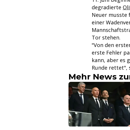
degradierte
Ol
Neuer musste fü
einer Wadenver
Mannschaftstra
Tor stehen.
"Von den erste
erste Fehler pa
kann, aber es 
Runde rettet", 
Mehr News zu