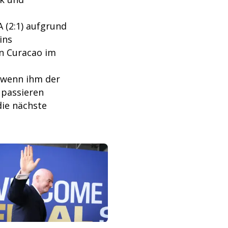
 (2:1) aufgrund
ins
en Curacao im
t wenn ihm der
 passieren
die nächste