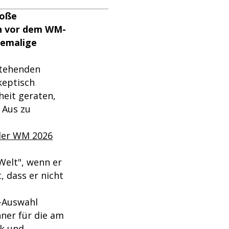
roße
en vor dem WM-
hemalige
stehenden
keptisch
heit geraten,
 Aus zu
der WM 2026
Welt", wenn er
, dass er nicht
-Auswahl
ner für die am
ck und