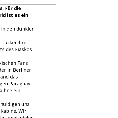
. Für die
d ist es ein
 in den dunklen
r
Türkei ihre
ts des Fiaskos
rkischen Fans
r in Berliner
tand das
egen Paraguay
-Bühne ein
schuldigen uns
 Kabine. Wir
ationalspieler