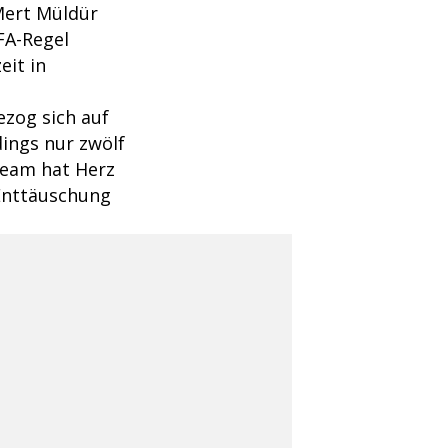
Mert Müldür
FA-Regel
eit in
ezog sich auf
dings nur zwölf
 Team hat Herz
 Enttäuschung