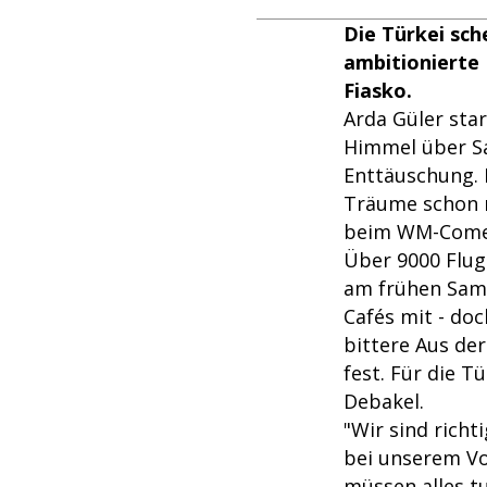
Die Türkei sch
ambitionierte 
Fiasko.
Arda Güler sta
Himmel über Sa
Enttäuschung. 
Träume schon n
beim WM-Comeba
Über 9000 Flugk
am frühen Sams
Cafés mit - do
bittere Aus de
fest. Für die T
Debakel.
"Wir sind richt
bei unserem Vo
müssen alles t