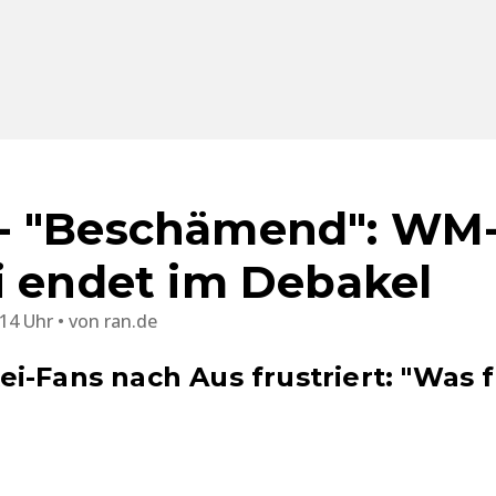
- "Beschämend": WM
i endet im Debakel
:14 Uhr
von
ran.de
i-Fans nach Aus frustriert: "Was f