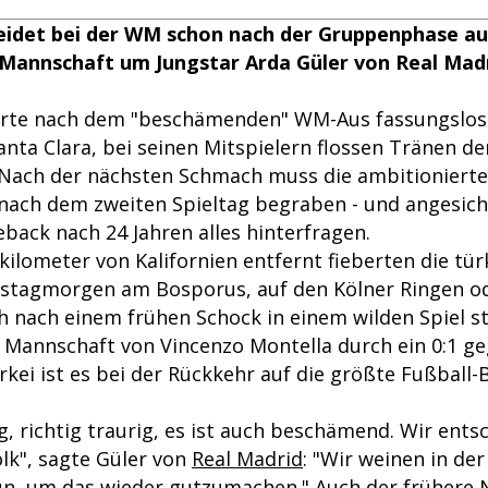
eidet bei der WM schon nach der Gruppenphase aus
Mannschaft um Jungstar Arda Güler von Real Madri
rrte nach dem "beschämenden" WM-Aus fassungslos
nta Clara, bei seinen Mitspielern flossen Tränen de
Nach der nächsten Schmach muss die ambitionierte 
ach dem zweiten Spieltag begraben - und angesich
ck nach 24 Jahren alles hinterfragen.
ilometer von Kalifornien entfernt fieberten die tü
tagmorgen am Bosporus, auf den Kölner Ringen ode
ch nach einem frühen Schock in einem wilden Spiel s
r Mannschaft von Vincenzo Montella durch ein 0:1 g
ürkei ist es bei der Rückkehr auf die größte Fußball
ig, richtig traurig, es ist auch beschämend. Wir ent
lk", sagte Güler von
Real Madrid
: "Wir weinen in der
un, um das wieder gutzumachen." Auch der frühere N