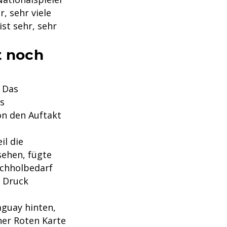
, sehr viele
st sehr, sehr
t noch
. Das
ls
on den Auftakt
il die
sehen, fügte
achholbedarf
m Druck
aguay hinten,
iner Roten Karte