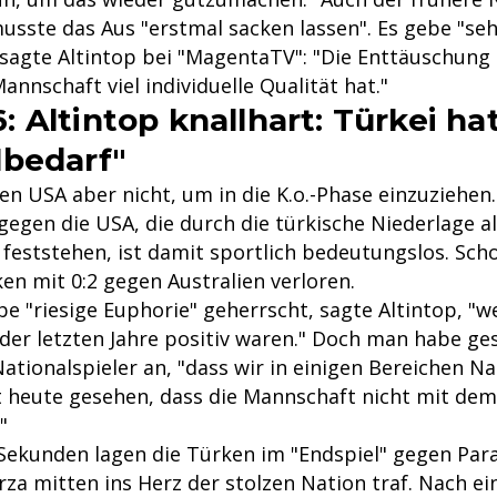
musste das Aus "erstmal sacken lassen". Es gebe "sehr
sagte Altintop bei "MagentaTV": "Die Enttäuschung i
Mannschaft viel individuelle Qualität hat."
 Altintop knallhart: Türkei ha
bedarf"
den USA aber nicht, um in die K.o.-Phase einzuziehen
egen die USA, die durch die türkische Niederlage a
feststehen, ist damit sportlich bedeutungslos. Sch
en mit 0:2 gegen Australien verloren.
 "riesige Euphorie" geherrscht, sagte Altintop, "we
der letzten Jahre positiv waren." Doch man habe ge
ationalspieler an, "dass wir in einigen Bereichen N
 heute gesehen, dass die Mannschaft nicht mit de
"
Sekunden lagen die Türken im "Endspiel" gegen Par
rza mitten ins Herz der stolzen Nation traf. Nach e