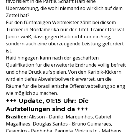
favorisiert in die Partie. Schafft Haiti eine
Überraschung, die wohl niemand so wirklich auf dem
Zettel hat?
Für den fünfmaligen Weltmeister zählt bei diesem
Turnier in Nordamerika nur der Titel. Trainer Dorival
Júnior weiß, dass gegen Haiti nicht nur ein Sieg,
sondern auch eine überzeugende Leistung gefordert
ist.
Haiti hingegen kann nach der geschafften
Qualifikation für die erweiterte Endrunde völlig befreit
und ohne Druck aufspielen. Von den Karibik-Kickern
wird ein tiefes Abwehrbollwerk erwartet, um die
Räume für die brasilianische Offensivabteilung so eng
wie möglich zu machen.
+++ Update, 01:15 Uhr: Die
Aufstellungen sind da +++
Brasilien:
Alisson - Danilo, Marquinhos, Gabriel
Magalhaes, Douglas Santos - Bruno Guimaraes,
Casemiro - Raphinha, Paqueta, Vinicius Jr. - Matheus