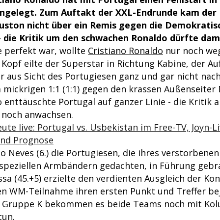
hingelegt. Zum Auftakt der XXL-Endrunde kam der
uston nicht über ein Remis gegen die Demokratis
- die Kritik um den schwachen Ronaldo dürfte dam
e perfekt war, wollte
Cristiano Ronaldo
nur noch we
opf eilte der Superstar in Richtung Kabine, der Auf
 aus Sicht des Portugiesen ganz und gar nicht nach
m mickrigen 1:1 (1:1) gegen den krassen Außenseite
 enttäuschte Portugal auf ganzer Linie - die Kritik
 noch anwachsen.
te live: Portugal vs. Usbekistan im Free-TV, Joyn-L
und Prognose
o Neves (6.) die Portugiesen, die ihres verstorbenen
 speziellen Armbändern gedachten, in Führung gebr
a (45.+5) erzielte den verdienten Ausgleich der Kon
ten WM-Teilnahme ihren ersten Punkt und Treffer be
er Gruppe K bekommen es beide Teams noch mit Ko
tun.