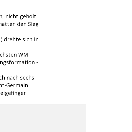
, nicht geholt.
hatten den Sieg
 drehte sich in
sechsten WM
angsformation -
ch nach sechs
int-Germain
eigefinger