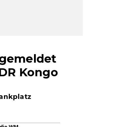
bgemeldet
n DR Kongo
Bankplatz
 die WM-