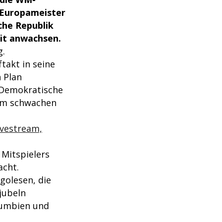
 Europameister
che Republik
it anwachsen.
g.
takt in seine
 Plan
r Demokratische
 am schwachen
ivestream,
 Mitspielers
acht.
golesen, die
jubeln
lumbien und