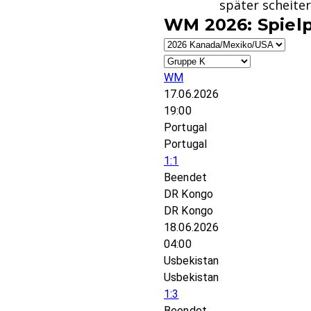
später scheite
WM 2026: Spiel
WM
17.06.2026
19:00
Portugal
Portugal
1:1
Beendet
DR Kongo
DR Kongo
18.06.2026
04:00
Usbekistan
Usbekistan
1:3
Beendet