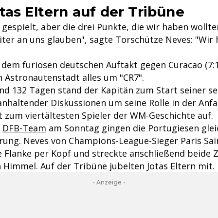
tas Eltern auf der Tribüne
gespielt, aber die drei Punkte, die wir haben wollten
ter an uns glauben", sagte Torschütze Neves: "Wir 
 dem furiosen deutschen Auftakt gegen Curacao (7:1)
n Astronautenstadt alles um "CR7".
und 132 Tagen stand der Kapitän zum Start seiner 
 anhaltender Diskussionen um seine Rolle in der Anf
t zum viertältesten Spieler der WM-Geschichte auf.
s
DFB-Team
am Sonntag gingen die Portugiesen glei
rung. Neves von Champions-League-Sieger Paris Sa
e Flanke per Kopf und streckte anschließend beide Z
 Himmel. Auf der Tribüne jubelten Jotas Eltern mit.
- Anzeige -