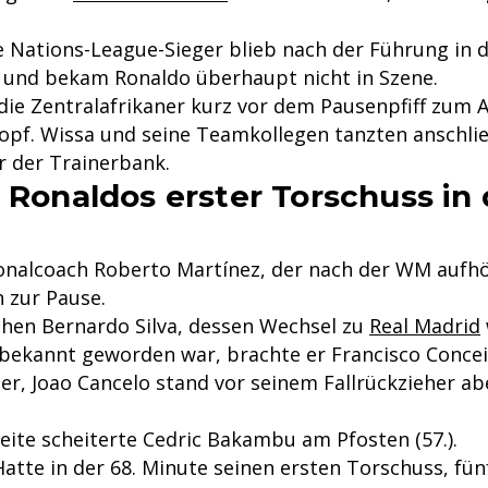
 Nations-League-Sieger blieb nach der Führung in d
s und bekam Ronaldo überhaupt nicht in Szene.
ie Zentralafrikaner kurz vor dem Pausenpfiff zum A
Kopf. Wissa und seine Teamkollegen tanzten anschli
r der Trainerbank.
o Ronaldos erster Torschuss in 
onalcoach Roberto Martínez, der nach der WM aufhö
n zur Pause.
hen Bernardo Silva, dessen Wechsel zu
Real Madrid
bekannt geworden war, brachte er Francisco Concei
er, Joao Cancelo stand vor seinem Fallrückzieher ab
eite scheiterte Cedric Bakambu am Pfosten (57.).
atte in der 68. Minute seinen ersten Torschuss, fü