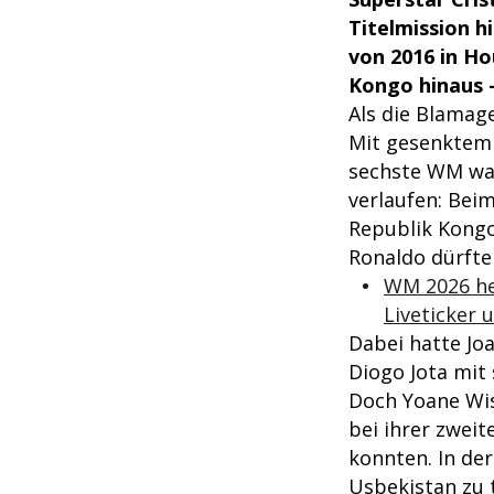
Titelmission 
von 2016 in Ho
Kongo hinaus 
Als die Blamag
Mit gesenktem K
sechste WM war
verlaufen: Bei
Republik Kongo
Ronaldo dürfte
WM 2026 heu
Liveticker 
Dabei hatte Joa
Diogo Jota mit
Doch Yoane Wiss
bei ihrer zwei
konnten. In d
Usbekistan zu 