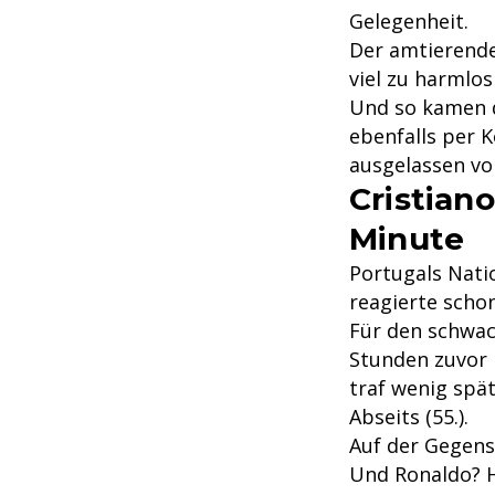
Gelegenheit.
Der amtierende
viel zu harmlo
Und so kamen d
ebenfalls per 
ausgelassen vo
Cristian
Minute
Portugals Nati
reagierte scho
Für den schwac
Stunden zuvor 
traf wenig spät
Abseits (55.).
Auf der Gegens
Und Ronaldo? H