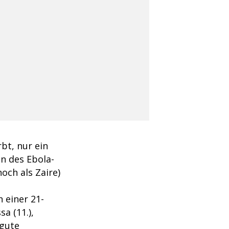
bt, nur ein
n des Ebola-
och als Zaire)
n einer 21-
a (11.),
 gute