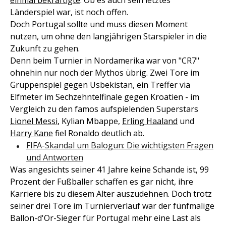
einmal bekräftigte
. Ob es auch sein letztes
Länderspiel war, ist noch offen.
Doch Portugal sollte und muss diesen Moment
nutzen, um ohne den langjährigen Starspieler in die
Zukunft zu gehen.
Denn beim Turnier in Nordamerika war von "CR7"
ohnehin nur noch der Mythos übrig. Zwei Tore im
Gruppenspiel gegen Usbekistan, ein Treffer via
Elfmeter im Sechzehntelfinale gegen Kroatien - im
Vergleich zu den famos aufspielenden Superstars
Lionel Messi
, Kylian Mbappe,
Erling Haaland
und
Harry Kane
fiel Ronaldo deutlich ab.
FIFA-Skandal um Balogun: Die wichtigsten Fragen
und Antworten
Was angesichts seiner 41 Jahre keine Schande ist, 99
Prozent der Fußballer schaffen es gar nicht, ihre
Karriere bis zu diesem Alter auszudehnen. Doch trotz
seiner drei Tore im Turnierverlauf war der fünfmalige
Ballon-d'Or-Sieger für Portugal mehr eine Last als