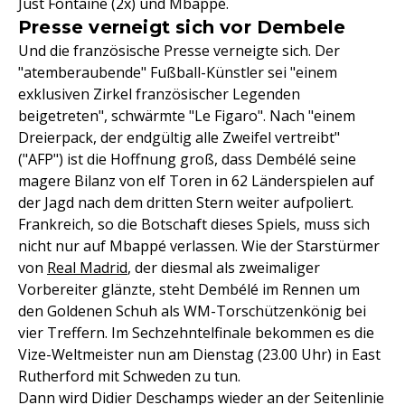
Just Fontaine (2x) und Mbappé.
Presse verneigt sich vor Dembele
Und die französische Presse verneigte sich. Der
"atemberaubende" Fußball-Künstler sei "einem
exklusiven Zirkel französischer Legenden
beigetreten", schwärmte "Le Figaro". Nach "einem
Dreierpack, der endgültig alle Zweifel vertreibt"
("AFP") ist die Hoffnung groß, dass Dembélé seine
magere Bilanz von elf Toren in 62 Länderspielen auf
der Jagd nach dem dritten Stern weiter aufpoliert.
Frankreich, so die Botschaft dieses Spiels, muss sich
nicht nur auf Mbappé verlassen. Wie der Starstürmer
von
Real Madrid
, der diesmal als zweimaliger
Vorbereiter glänzte, steht Dembélé im Rennen um
den Goldenen Schuh als WM-Torschützenkönig bei
vier Treffern. Im Sechzehntelfinale bekommen es die
Vize-Weltmeister nun am Dienstag (23.00 Uhr) in East
Rutherford mit Schweden zu tun.
Dann wird Didier Deschamps wieder an der Seitenlinie