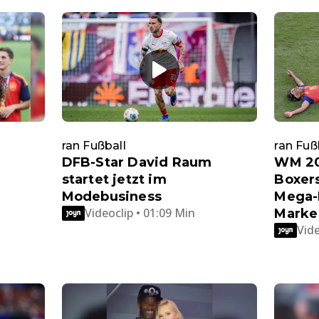
ran Fußball
ran Fuß
DFB-Star David Raum
WM 20
startet jetzt im
Boxers
Modebusiness
Mega-
Videoclip • 01:09 Min
Marke
Vide