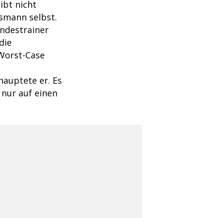
ibt nicht
lsmann selbst.
undestrainer
die
 Worst-Case
hauptete er. Es
t nur auf einen