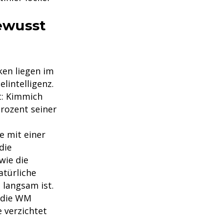
ewusst
ken liegen im
elintelligenz.
t: Kimmich
rozent seiner
e mit einer
die
wie die
atürliche
 langsam ist.
 die WM
 verzichtet