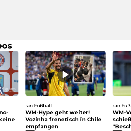
eos
ran Fußball
ran Fuß
no-
WM-Hype geht weiter!
WM-Ve
keine
Vozinha frenetisch in Chile
schieß
empfangen
"Besc