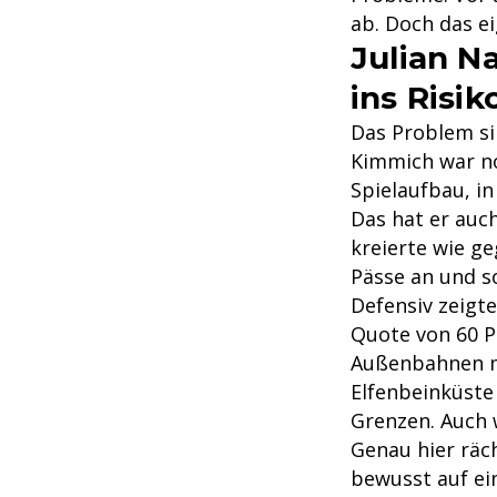
ab. Doch das e
Julian N
ins Risik
Das Problem si
Kimmich war noc
Spielaufbau, in
Das hat er auc
kreierte wie g
Pässe an und s
Defensiv zeigt
Quote von 60 P
Außenbahnen m
Elfenbeinküste
Grenzen. Auch 
Genau hier räc
bewusst auf ein