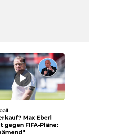
ball
rkauf? Max Eberl
t gegen FIFA-Pläne:
hämend"