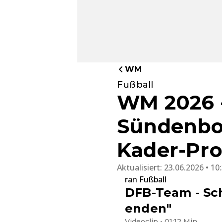
WM
Fußball
WM 2026 -
Sündenboc
Kader-Pr
Aktualisiert:
23.06.2026 • 10
ran Fußball
DFB-Team - Sc
enden"
Videoclip • 01:12 Min