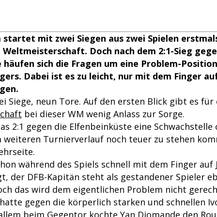
tartet mit zwei Siegen aus zwei Spielen erstmals
e Weltmeisterschaft. Doch nach dem 2:1-Sieg gege
 häufen sich die Fragen um eine Problem-Position
gers. Dabei ist es zu leicht, nur mit dem Finger au
igen.
ei Siege, neun Tore. Auf den ersten Blick gibt es für
chaft
bei dieser WM wenig Anlass zur Sorge.
s 2:1 gegen die Elfenbeinküste eine Schwachstelle o
 weiteren Turnierverlauf noch teuer zu stehen ko
ehrseite.
hon während des Spiels schnell mit dem Finger auf
t, der DFB-Kapitän steht als gestandener Spieler eb
och das wird dem eigentlichen Problem nicht gerech
 hatte gegen die körperlich starken und schnellen Iv
allem beim Gegentor kochte Yan Diomande den Rout