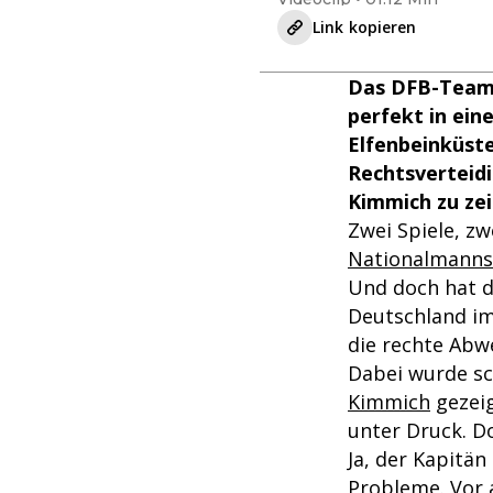
Link kopieren
Das DFB-Team s
perfekt in ein
Elfenbeinküste
Rechtsverteidi
Kimmich zu ze
Zwei Spiele, zw
Nationalmanns
Und doch hat da
Deutschland im
die rechte Abw
Dabei wurde sc
Kimmich
gezeig
unter Druck. D
Ja, der Kapitän
Probleme. Vor 