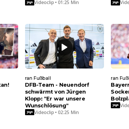
Videoclip • 01:25 Min
Vide
ran Fußball
ran Fuß
tan!
DFB-Team - Neuendorf
Bayern
schwärmt von Jürgen
Socke
Klopp: "Er war unsere
Bolzpl
Vide
Wunschlösung"
Videoclip • 02:25 Min