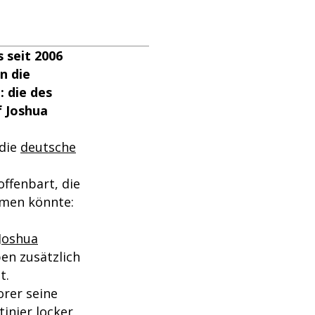
 seit 2006
n die
: die des
f Joshua
 die
deutsche
ffenbart, die
mmen könnte:
Joshua
en zusätzlich
t.
orer seine
inier locker