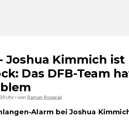
 Joshua Kimmich ist 
k: Das DFB-Team hat
oblem
:39 Uhr
von
Raman Rooprail
hlangen-Alarm bei Joshua Kimmich