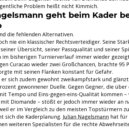
igentliche Problem heißt nicht Kimmich.
agelsmann geht beim Kader b
o
nd die fehlenden Alternativen.
h nie ein klassischer Rechtsverteidiger. Seine Stär
 seiner Übersicht, seiner Passqualität und seiner Spi
h im bisherigen Turnierverlauf immer wieder gezeig
egen Curacao wieder zwei Großchancen, brachte 95 P
orgte mit seinen Flanken konstant für Gefahr.
e er sich zudem gewohnt zweikampfstark und glänzt
rozent gewonnener Duelle. Gegen Gegner, die über 
it Tempo und Eins-gegen-eins-Qualität kommen – 
 mit Diomande – stößt er jedoch immer wieder an n
weil er im Vergleich zu den meisten Topstürmern zu
ht sich die Kaderplanung.
Julian Nagelsmann
hat für
en weiteren Spezialisten für die rechte Abwehrseite