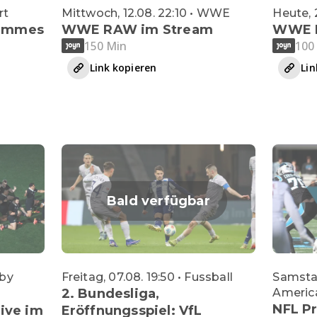
rt
Mittwoch, 12.08. 22:10 • WWE
Heute,
Femmes
WWE RAW im Stream
WWE N
150 Min
100
Link kopieren
Lin
Bald verfügbar
gby
Freitag, 07.08. 19:50 • Fussball
Samstag
2. Bundesliga,
Americ
NFL Pr
live im
Eröffnungsspiel: VfL