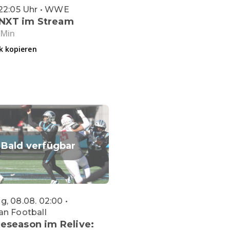
 22:05 Uhr • WWE
XT im Stream
 Min
k kopieren
Bald verfügbar
, 08.08. 02:00 •
an Football
eseason im Relive: