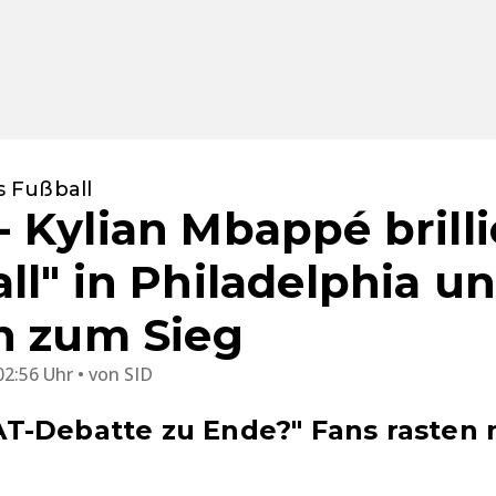
 Fußball
 Kylian Mbappé brilli
ll" in Philadelphia un
h zum Sieg
02:56 Uhr
von
SID
T-Debatte zu Ende?" Fans rasten 