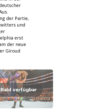
deutscher
Aus.
g der Partie,
witters und
ger
elphia erst
kam der neue
er Giroud
Bald verfügbar