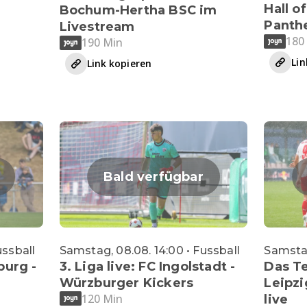
Hall 
Bochum-Hertha BSC im
Panthe
Livestream
180
190 Min
Lin
Link kopieren
Bald verfügbar
ussball
Samstag, 08.08. 14:00 • Fussball
Samstag
burg -
3. Liga live: FC Ingolstadt -
Das Te
Würzburger Kickers
Leipz
120 Min
live