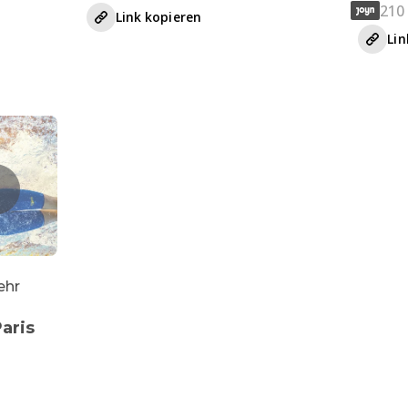
210
Link kopieren
Lin
ehr
aris