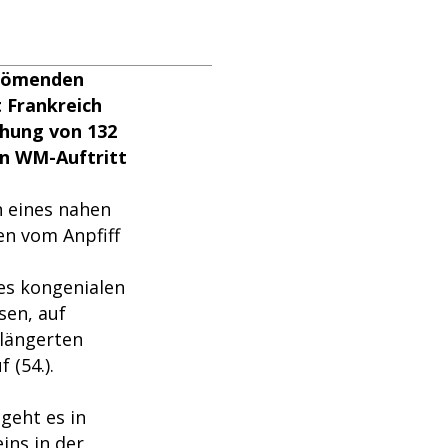
trömenden
t Frankreich
chung von 132
en WM-Auftritt
n eines nahen
en vom Anpfiff
es kongenialen
sen, auf
rlängerten
 (54.).
 geht es in
ins in der