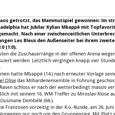
aos getrotzt, das Mammutspiel gewonnen: Im s
adelphia hat Jubilar Kylian Mbappé mit Topfavori
gemacht. Nach einer zwischenzeitlichen Unterbre
ngen Les Bleus den Außenseiter bei ihrem zweit
0 (1:0).
ten die Zuschauerränge in der offenen Arena wege
uiert werden. Letztlich vergingen knapp vier Stund
.
nen hatte Mbappé (14.) nach erneuter Vorlage sein
el Olise
das Milliardenensemble in Führung geschos
Rasen schloss er nach der wetterbedingt massiv ve
ßlich mit seinem 16. WM-Treffer zu Miroslav Klose auf
 Ousmane Dembélé (66.).
e Franzosen vorzeitig in der K.o.-Runde, am 26. Juni
Norwegen
nur noch um den Gruppensieg. Mit Platz e