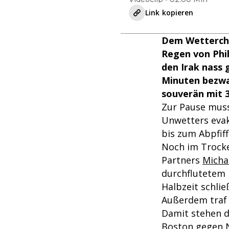
Link kopieren
Dem Wetterch
Regen von Phil
den Irak nass 
Minuten bezwa
souverän mit 3:
Zur Pause muss
Unwetters evak
bis zum Abpfiff
Noch im Trocke
Partners
Micha
durchflutetem 
Halbzeit schlie
Außerdem traf
Damit stehen di
Boston gegen