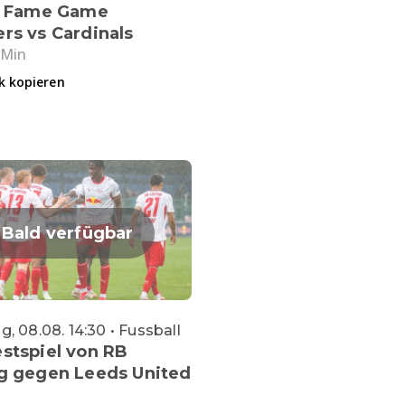
of Fame Game
rs vs Cardinals
 Min
k kopieren
Bald verfügbar
, 08.08. 14:30 • Fussball
stspiel von RB
ig gegen Leeds United