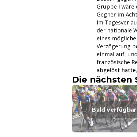
Gruppe I wäre 
Gegner im Acht
Im Tagesverlau
der nationale 
eines mögliche
Verzögerung be
einmal auf, un
französische R
abgelöst hatte,
Die nächsten 
Bald verfügbar