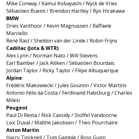
Mike Conway / Kamui Kobayashi / Nyck de Vries
Sébastien Buemi / Brendon Hartley / Ryo Hirakawa
BMW
Dries Vanthoor / Kevin Magnussen / Raffaele
Marciello
René Rast / Sheldon van der Linde / Robin Frijns
Cadillac (Jota & WTR)
Alex Lynn / Norman Nato / Will Stevens
Earl Bamber / Jack Aitken / Sébastien Bourdais
Jordan Taylor / Ricky Taylor / Filipe Albuquerque
Alpine
Frédéric Makowiecki / Jules Gounon / Victor Martins
Antonio Félix da Costa / Ferdinand Habsburg / Charles
Milesi
Peugeot
Paul Di Resta / Nick Cassidy / Stoffel Vandoorne
Loïc Duval / Malthe Jakobsen / Theo Pourchaire
Aston Martin
Harry Tincknell / Tom Gamble / Ross Gunn