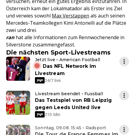
versuchen, erneut ein gutes Ergebnis einzufahren. In
Österreich kam der Lokalmatador als Erster ins Ziel
und verwies sowohl
Max Verstappen
als auch seinen
Mercedes-Teamkollegen Kimi Antonelli auf die Plätze
zwei und drei.
ran
hat alle Informationen zum Rennwochenende in
Silverstone zusammengefasst.
Die nächsten Sport-Livestreams
Jetzt live • American Football
Das NFL Network im
Livestream
24/7 live
Livestream beendet • Fussball
Das Testspiel von RB Leipzig
gegen Leeds United live
210 Min
Sonntag, 09.08. 15:45 • Radsport
Die Tour de France Femmes im