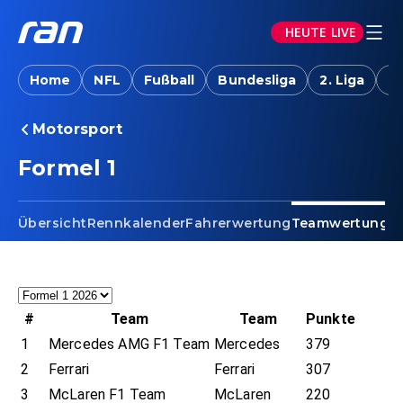
HEUTE LIVE
Home
NFL
Fußball
Bundesliga
2. Liga
T
Motorsport
Formel 1 - Teamwertung
Formel 1
Übersicht
Rennkalender
Fahrerwertung
Teamwertung
R
#
Team
Team
Punkte
1
Mercedes AMG F1 Team
Mercedes
379
2
Ferrari
Ferrari
307
3
McLaren F1 Team
McLaren
220