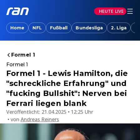
HEUTE LIVE
Home
NFL
Fußball
Bundesliga
2. Liga
T
Formel 1
Formel 1
Formel 1 - Lewis Hamilton, die
"schreckliche Erfahrung" und
"fucking Bullshit": Nerven bei
Ferrari liegen blank
Veröffentlicht:
21.04.2025 • 12:25 Uhr
von
Andreas Reiners