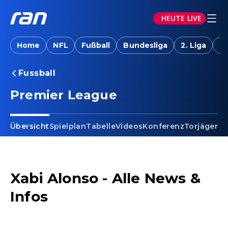
HEUTE LIVE
Home
NFL
Fußball
Bundesliga
2. Liga
T
Fussball
Premier League
Übersicht
Spielplan
Tabelle
Videos
Konferenz
Torjäger
Ta
Xabi Alonso - Alle News &
Infos