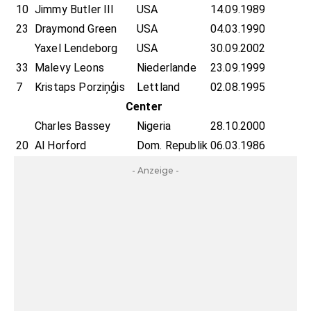
10
Jimmy Butler III
USA
14.09.1989
23
Draymond Green
USA
04.03.1990
Yaxel Lendeborg
USA
30.09.2002
33
Malevy Leons
Niederlande
23.09.1999
7
Kristaps Porziņģis
Lettland
02.08.1995
Center
Charles Bassey
Nigeria
28.10.2000
20
Al Horford
Dom. Republik
06.03.1986
- Anzeige -