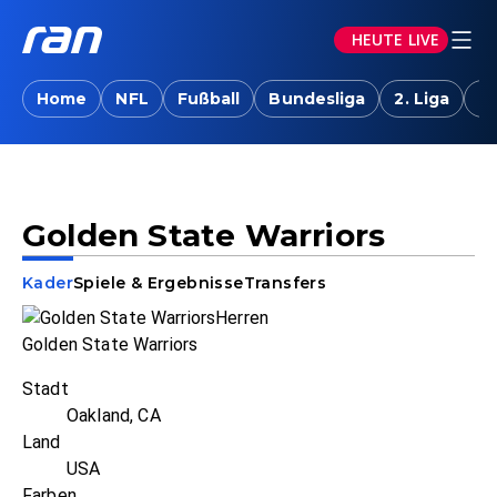
HEUTE LIVE
Home
NFL
Fußball
Bundesliga
2. Liga
T
Golden State Warriors
Kader
Spiele & Ergebnisse
Transfers
Golden State Warriors
Stadt
Oakland, CA
Land
USA
Farben