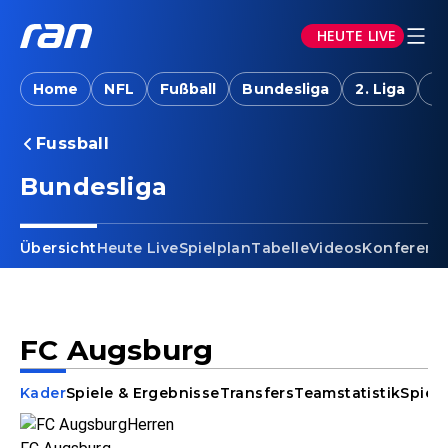
HEUTE LIVE
Home
NFL
Fußball
Bundesliga
2. Liga
T
Fussball
Bundesliga
Übersicht
Heute Live
Spielplan
Tabelle
Videos
Konferenz
FC Augsburg
Kader
Spiele & Ergebnisse
Transfers
Teamstatistik
Spiele