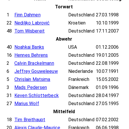
Torwart
1
Finn Dahmen
Deutschland
27.03.1998
22
Nediljko Labrović
Kroatien
10.10.1999
48
Tom Wisbereit
Deutschland
17.11.2007
Abwehr
40
Noahkai Banks
USA
01.12.2006
16
Hennes Behrens
Deutschland
19.01.2005
2
Calvin Brackelmann
Deutschland
22.08.1999
6
Jeffrey Gouweleeuw
Niederlande
10.07.1991
5
Chrislain Matsima
Frankreich
15.05.2002
3
Mads Pedersen
Dänemark
01.09.1996
31
Keven Schlotterbeck
Deutschland
28.04.1997
27
Marius Wolf
Deutschland
27.05.1995
Mittelfeld
18
Tim Breithaupt
Deutschland
07.02.2002
20
Alexis Claude-Maurice
Frankreich
06.06.1998