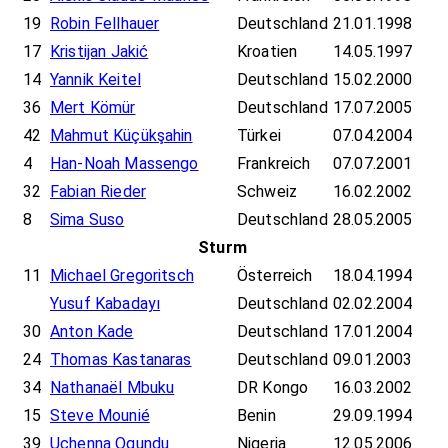
19
Robin Fellhauer
Deutschland
21.01.1998
17
Kristijan Jakić
Kroatien
14.05.1997
14
Yannik Keitel
Deutschland
15.02.2000
36
Mert Kömür
Deutschland
17.07.2005
42
Mahmut Küçükşahin
Türkei
07.04.2004
4
Han-Noah Massengo
Frankreich
07.07.2001
32
Fabian Rieder
Schweiz
16.02.2002
8
Sima Suso
Deutschland
28.05.2005
Sturm
11
Michael Gregoritsch
Österreich
18.04.1994
Yusuf Kabadayı
Deutschland
02.02.2004
30
Anton Kade
Deutschland
17.01.2004
24
Thomas Kastanaras
Deutschland
09.01.2003
34
Nathanaël Mbuku
DR Kongo
16.03.2002
15
Steve Mounié
Benin
29.09.1994
39
Uchenna Ogundu
Nigeria
12.05.2006