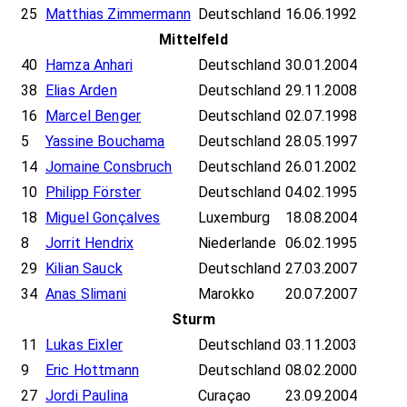
25
Matthias Zimmermann
Deutschland
16.06.1992
Mittelfeld
40
Hamza Anhari
Deutschland
30.01.2004
38
Elias Arden
Deutschland
29.11.2008
16
Marcel Benger
Deutschland
02.07.1998
5
Yassine Bouchama
Deutschland
28.05.1997
14
Jomaine Consbruch
Deutschland
26.01.2002
10
Philipp Förster
Deutschland
04.02.1995
18
Miguel Gonçalves
Luxemburg
18.08.2004
8
Jorrit Hendrix
Niederlande
06.02.1995
29
Kilian Sauck
Deutschland
27.03.2007
34
Anas Slimani
Marokko
20.07.2007
Sturm
11
Lukas Eixler
Deutschland
03.11.2003
9
Eric Hottmann
Deutschland
08.02.2000
27
Jordi Paulina
Curaçao
23.09.2004