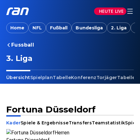
HEUTE LIVE
Home
NFL
Fußball
Bundesliga
2. Liga
T
Fussball
3. Liga
Übersicht
Spielplan
Tabelle
Konferenz
Torjäger
Tabellen
Fortuna Düsseldorf
Kader
Spiele & Ergebnisse
Transfers
Teamstatistik
Spiele