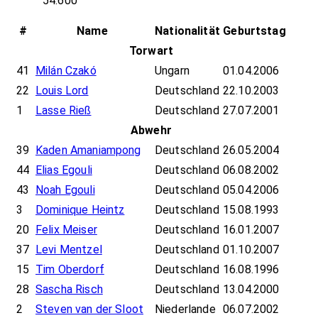
54.600
#
Name
Nationalität
Geburtstag
Torwart
41
Milán Czakó
Ungarn
01.04.2006
22
Louis Lord
Deutschland
22.10.2003
1
Lasse Rieß
Deutschland
27.07.2001
Abwehr
39
Kaden Amaniampong
Deutschland
26.05.2004
44
Elias Egouli
Deutschland
06.08.2002
43
Noah Egouli
Deutschland
05.04.2006
3
Dominique Heintz
Deutschland
15.08.1993
20
Felix Meiser
Deutschland
16.01.2007
37
Levi Mentzel
Deutschland
01.10.2007
15
Tim Oberdorf
Deutschland
16.08.1996
28
Sascha Risch
Deutschland
13.04.2000
2
Steven van der Sloot
Niederlande
06.07.2002