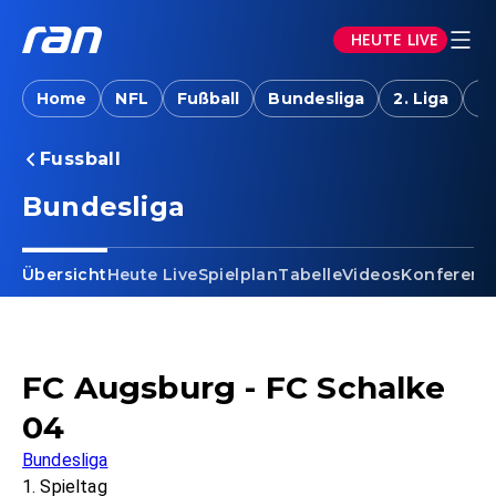
HEUTE LIVE
Home
NFL
Fußball
Bundesliga
2. Liga
T
Fussball
Bundesliga
Übersicht
Heute Live
Spielplan
Tabelle
Videos
Konferenz
FC Augsburg - FC Schalke
04
Bundesliga
1. Spieltag