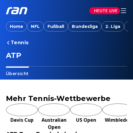
HEUTE LIVE
Home
NFL
Fußball
Bundesliga
2. Liga
T
Tennis
ATP
Übersicht
Mehr Tennis-Wettbewerbe
Davis Cup
Australian
US Open
Wimbledon
Open