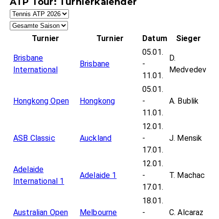
ATP Tour: Turnierkalender
Turnier
Turnier
Datum
Sieger
05.01.
Brisbane
D.
Brisbane
-
International
Medvedev
11.01.
05.01.
Hongkong Open
Hongkong
-
A. Bublik
11.01.
12.01.
ASB Classic
Auckland
-
J. Mensik
17.01.
12.01.
Adelaide
Adelaide 1
-
T. Machac
International 1
17.01.
18.01.
Australian Open
Melbourne
-
C. Alcaraz