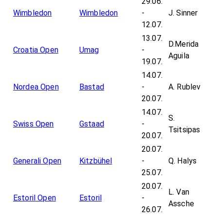
29.06.
Wimbledon
Wimbledon
-
J. Sinner
12.07.
13.07.
D.Merida
Croatia Open
Umag
-
Aguila
19.07.
14.07.
Nordea Open
Bastad
-
A. Rublev
20.07.
14.07.
S.
Swiss Open
Gstaad
-
Tsitsipas
20.07.
20.07.
Generali Open
Kitzbühel
-
Q. Halys
25.07.
20.07.
L. Van
Estoril Open
Estoril
-
Assche
26.07.