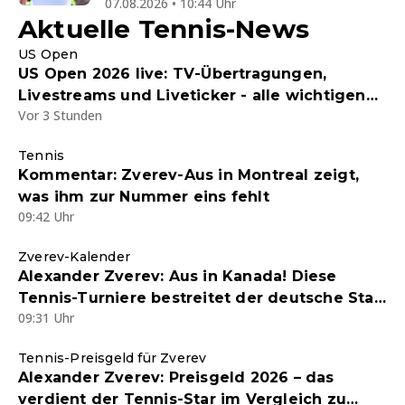
07.08.2026 • 10:44 Uhr
Aktuelle Tennis-News
US Open
US Open 2026 live: TV-Übertragungen,
Livestreams und Liveticker - alle wichtigen
Vor 3 Stunden
Infos zum Tennis Grand Slam
Tennis
Kommentar: Zverev-Aus in Montreal zeigt,
was ihm zur Nummer eins fehlt
09:42 Uhr
Zverev-Kalender
Alexander Zverev: Aus in Kanada! Diese
Tennis-Turniere bestreitet der deutsche Star
09:31 Uhr
noch im Jahr 2026
Tennis-Preisgeld für Zverev
Alexander Zverev: Preisgeld 2026 – das
verdient der Tennis-Star im Vergleich zu