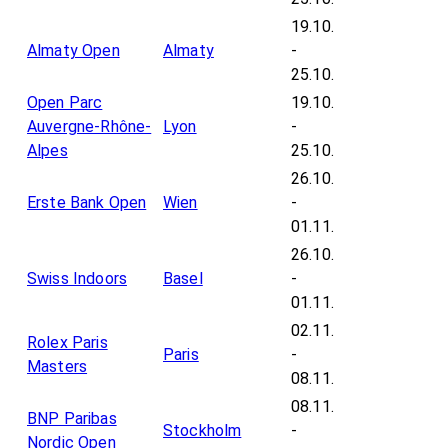
19.10.
Almaty Open
Almaty
-
25.10.
Open Parc
19.10.
Auvergne-Rhône-
Lyon
-
Alpes
25.10.
26.10.
Erste Bank Open
Wien
-
01.11.
26.10.
Swiss Indoors
Basel
-
01.11.
02.11.
Rolex Paris
Paris
-
Masters
08.11.
08.11.
BNP Paribas
Stockholm
-
Nordic Open