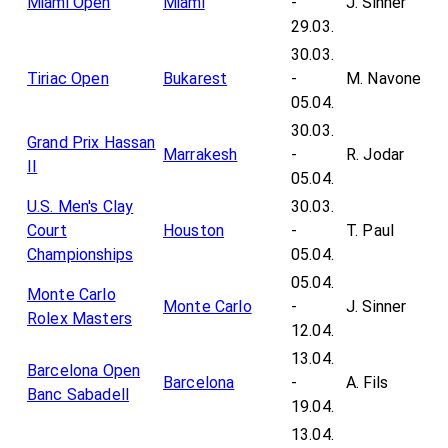
Miami Open
Miami
-
J. Sinner
29.03.
30.03.
Tiriac Open
Bukarest
-
M. Navone
05.04.
30.03.
Grand Prix Hassan
Marrakesh
-
R. Jodar
II
05.04.
U.S. Men's Clay
30.03.
Court
Houston
-
T. Paul
Championships
05.04.
05.04.
Monte Carlo
Monte Carlo
-
J. Sinner
Rolex Masters
12.04.
13.04.
Barcelona Open
Barcelona
-
A. Fils
Banc Sabadell
19.04.
13.04.