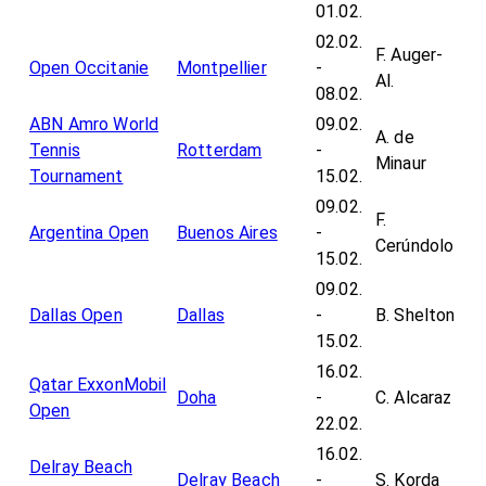
01.02.
02.02.
F. Auger-
Open Occitanie
Montpellier
-
Al.
08.02.
ABN Amro World
09.02.
A. de
Tennis
Rotterdam
-
Minaur
Tournament
15.02.
09.02.
F.
Argentina Open
Buenos Aires
-
Cerúndolo
15.02.
09.02.
Dallas Open
Dallas
-
B. Shelton
15.02.
16.02.
Qatar ExxonMobil
Doha
-
C. Alcaraz
Open
22.02.
16.02.
Delray Beach
Delray Beach
-
S. Korda