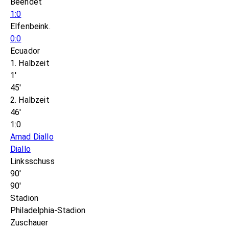
Beendet
1:0
Elfenbeink.
0:0
Ecuador
1. Halbzeit
1'
45'
2. Halbzeit
46'
1:0
Amad Diallo
Diallo
Linksschuss
90'
90'
Stadion
Philadelphia-Stadion
Zuschauer