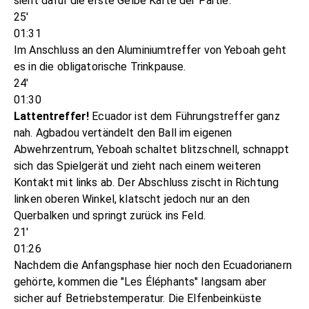
sieht dafür die erste Gelbe Karte der Partie.
25'
01:31
Im Anschluss an den Aluminiumtreffer von Yeboah geht
es in die obligatorische Trinkpause.
24'
01:30
Lattentreffer!
Ecuador ist dem Führungstreffer ganz
nah. Agbadou vertändelt den Ball im eigenen
Abwehrzentrum, Yeboah schaltet blitzschnell, schnappt
sich das Spielgerät und zieht nach einem weiteren
Kontakt mit links ab. Der Abschluss zischt in Richtung
linken oberen Winkel, klatscht jedoch nur an den
Querbalken und springt zurück ins Feld.
21'
01:26
Nachdem die Anfangsphase hier noch den Ecuadorianern
gehörte, kommen die "Les Éléphants" langsam aber
sicher auf Betriebstemperatur. Die Elfenbeinküste