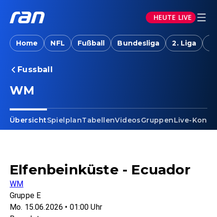
HEUTE LIVE
Home
NFL
Fußball
Bundesliga
2. Liga
T
Fussball
WM
Übersicht
Spielplan
Tabellen
Videos
Gruppen
Live-Konfe
Elfenbeinküste - Ecuador
WM
Gruppe E
Mo. 15.06.2026 • 01:00 Uhr