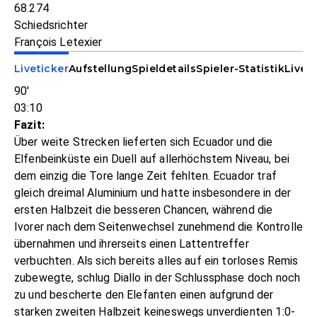
68.274
Schiedsrichter
François Letexier
Liveticker
Aufstellung
Spieldetails
Spieler-Statistik
Livet
90'
03:10
Fazit:
Über weite Strecken lieferten sich Ecuador und die
Elfenbeinküste ein Duell auf allerhöchstem Niveau, bei
dem einzig die Tore lange Zeit fehlten. Ecuador traf
gleich dreimal Aluminium und hatte insbesondere in der
ersten Halbzeit die besseren Chancen, während die
Ivorer nach dem Seitenwechsel zunehmend die Kontrolle
übernahmen und ihrerseits einen Lattentreffer
verbuchten. Als sich bereits alles auf ein torloses Remis
zubewegte, schlug Diallo in der Schlussphase doch noch
zu und bescherte den Elefanten einen aufgrund der
starken zweiten Halbzeit keineswegs unverdienten 1:0-