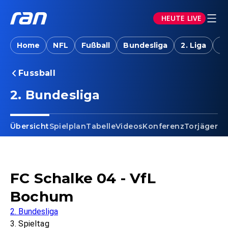
HEUTE LIVE
Home
NFL
Fußball
Bundesliga
2. Liga
T
Fussball
2. Bundesliga
Übersicht
Spielplan
Tabelle
Videos
Konferenz
Torjäger
Ta
FC Schalke 04 - VfL
Bochum
2. Bundesliga
3. Spieltag