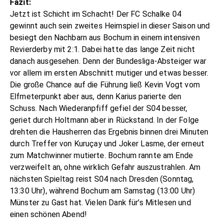
Fazit:
Jetzt ist Schicht im Schacht! Der FC Schalke 04
gewinnt auch sein zweites Heimspiel in dieser Saison und
besiegt den Nachbarn aus Bochum in einem intensiven
Revierderby mit 2:1. Dabei hatte das lange Zeit nicht
danach ausgesehen. Denn der Bundesliga-Absteiger war
vor allem im ersten Abschnitt mutiger und etwas besser.
Die große Chance auf die Führung ließ Kevin Vogt vom
Elfmeterpunkt aber aus, denn Karius parierte den
Schuss. Nach Wiederanpfiff gefiel der S04 besser,
geriet durch Holtmann aber in Rückstand. In der Folge
drehten die Hausherren das Ergebnis binnen drei Minuten
durch Treffer von Kuruçay und Joker Lasme, der erneut
zum Matchwinner mutierte. Bochum rannte am Ende
verzweifelt an, ohne wirklich Gefahr auszustrahlen. Am
nächsten Spieltag reist S04 nach Dresden (Sonntag,
13:30 Uhr), während Bochum am Samstag (13:00 Uhr)
Münster zu Gast hat. Vielen Dank für’s Mitlesen und
einen schönen Abend!