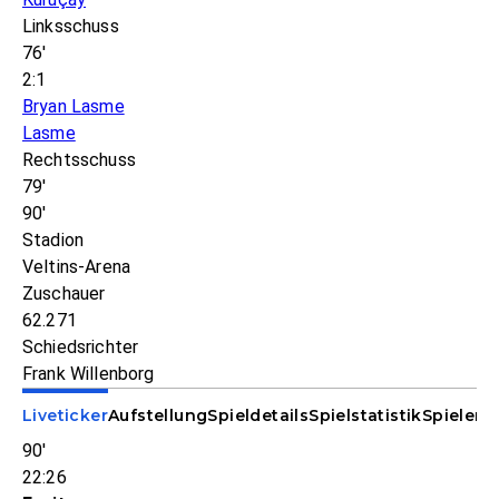
Linksschuss
76'
2:1
Bryan Lasme
Lasme
Rechtsschuss
79'
90'
Stadion
Veltins-Arena
Zuschauer
62.271
Schiedsrichter
Frank Willenborg
Liveticker
Aufstellung
Spieldetails
Spielstatistik
Spieler-S
90'
22:26