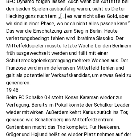
BFC Dynamo folgen lassen. Auch wenn die Auftritte bei
den beiden Spielen ausbaufähig waren, sieht es Dieter
Hecking ganz nüchtern: „[…] es war nicht alles Gold, aber
wir sind in einer Phase, wo noch nicht alles passen kann.“.
Das war die Einschätzung zum Sieg in Berlin. Heute
verletzungsbedingt fehlen wird Ibrahima Sissoko. Der
Mittelfeldspieler musste letzte Woche bei den Berlinern
früh ausgewechselt werden und fällt mit einer
Schultereckgelenksprengung mehrere Wochen aus. Der
Franzose wird im im defensiven Mittelfeld fehlen und
galt als potentieller Verkaufskandidat, um etwas Geld zu
generieren.
19:46
Beim FC Schalke 04 steht Kenan Karaman wieder zur
Verfügung. Bereits im Pokal konnte der Schalker Leader
wieder mitwirken. Außerdem kehrt Karius zurück ins Tor,
genauso wie Schallenberg ins Mittelfeldzentrum.
Gantenbein macht das Trio komplett. Für Heekeren,
Grüger und Højlund heißt es wieder Platz nehmen auf der