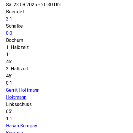
Sa. 23.08.2025 • 20:30 Uhr
Beendet
2:1
Schalke
0:0
Bochum
1. Halbzeit
1'
45'
2. Halbzeit
46'
0:1
Gerrit Holtmann
Holtmann
Linksschuss
65'
1:1
Hasan Kuruçay
Kuruçay