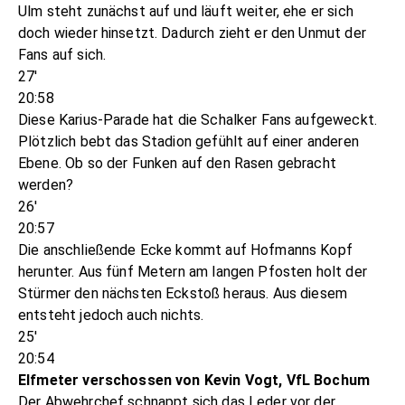
Ulm steht zunächst auf und läuft weiter, ehe er sich
doch wieder hinsetzt. Dadurch zieht er den Unmut der
Fans auf sich.
27'
20:58
Diese Karius-Parade hat die Schalker Fans aufgeweckt.
Plötzlich bebt das Stadion gefühlt auf einer anderen
Ebene. Ob so der Funken auf den Rasen gebracht
werden?
26'
20:57
Die anschließende Ecke kommt auf Hofmanns Kopf
herunter. Aus fünf Metern am langen Pfosten holt der
Stürmer den nächsten Eckstoß heraus. Aus diesem
entsteht jedoch auch nichts.
25'
20:54
Elfmeter verschossen von Kevin Vogt, VfL Bochum
Der Abwehrchef schnappt sich das Leder vor der