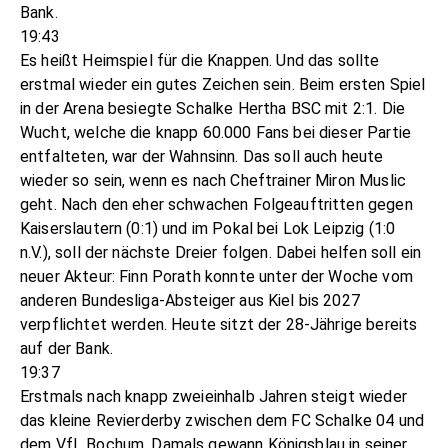
Bank.
19:43
Es heißt Heimspiel für die Knappen. Und das sollte
erstmal wieder ein gutes Zeichen sein. Beim ersten Spiel
in der Arena besiegte Schalke Hertha BSC mit 2:1. Die
Wucht, welche die knapp 60.000 Fans bei dieser Partie
entfalteten, war der Wahnsinn. Das soll auch heute
wieder so sein, wenn es nach Cheftrainer Miron Muslic
geht. Nach den eher schwachen Folgeauftritten gegen
Kaiserslautern (0:1) und im Pokal bei Lok Leipzig (1:0
n.V.), soll der nächste Dreier folgen. Dabei helfen soll ein
neuer Akteur: Finn Porath konnte unter der Woche vom
anderen Bundesliga-Absteiger aus Kiel bis 2027
verpflichtet werden. Heute sitzt der 28-Jährige bereits
auf der Bank.
19:37
Erstmals nach knapp zweieinhalb Jahren steigt wieder
das kleine Revierderby zwischen dem FC Schalke 04 und
dem VfL Bochum. Damals gewann Königsblau in seiner