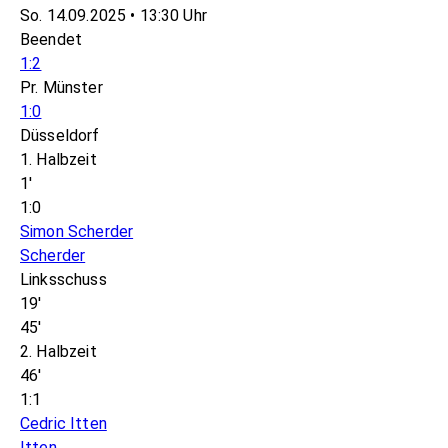
So. 14.09.2025 • 13:30 Uhr
Beendet
1:2
Pr. Münster
1:0
Düsseldorf
1. Halbzeit
1'
1:0
Simon Scherder
Scherder
Linksschuss
19'
45'
2. Halbzeit
46'
1:1
Cedric Itten
Itten