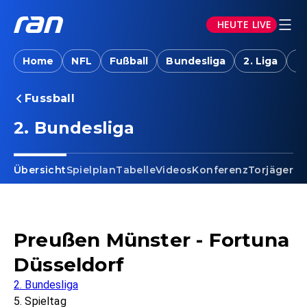
HEUTE LIVE
Home
NFL
Fußball
Bundesliga
2. Liga
T
Fussball
2. Bundesliga
Übersicht
Spielplan
Tabelle
Videos
Konferenz
Torjäger
Ta
Preußen Münster - Fortuna
Düsseldorf
2. Bundesliga
5. Spieltag