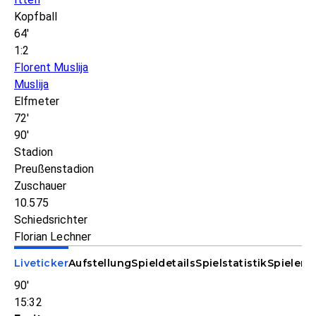
Kopfball
64'
1:2
Florent Muslija
Muslija
Elfmeter
72'
90'
Stadion
Preußenstadion
Zuschauer
10.575
Schiedsrichter
Florian Lechner
Liveticker
Aufstellung
Spieldetails
Spielstatistik
Spieler-S
90'
15:32