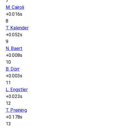
7
M. Cairoli
+0.016s
8
T. Kalender
+0.052s
9
N. Baert
+0.008s
10
B. Dörr
+0.003s
11
L. Engstler
+0.023s
12
T. Preining
+0.178s
13