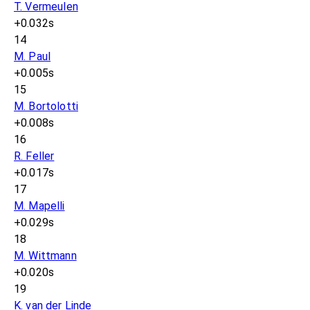
T. Vermeulen
+0.032s
14
M. Paul
+0.005s
15
M. Bortolotti
+0.008s
16
R. Feller
+0.017s
17
M. Mapelli
+0.029s
18
M. Wittmann
+0.020s
19
K. van der Linde