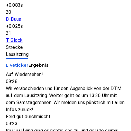
+0.083s
20
B. Buus
+0.025s
21
T. Glock
Strecke
Lausitzring
Liveticker
Ergebnis
Auf Wiedersehen!
09:28
Wir verabschieden uns für den Augenblick von der DTM
auf dem Lausitzring. Weiter geht es um 13:30 Uhr mit
dem Samstagsrennen. Wir melden uns pünktlich mit allen
Infos zurück!
Feld gut durchmischt
09:23
Im Qualifying ging es richtig eng zu, und gerade einmal