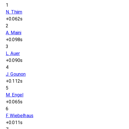
1
N. Thiim
+0.062s
2
A. Maini
+0.098s
3
L. Auer
+0.090s
4
J. Gounon
+0.112s
5
M. Engel
+0.065s
6
F. Wiebelhaus
+0.011s