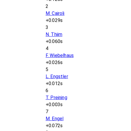
2
M. Cairoli
+0.029s
3
N. Thiim
+0.060s
4
F. Wiebelhaus
+0.026s
5
L. Engstler
+0.012s
6
T. Preining
+0.003s
7
M. Engel
+0.072s