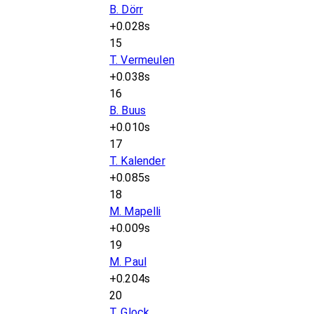
B. Dörr
+0.028s
15
T. Vermeulen
+0.038s
16
B. Buus
+0.010s
17
T. Kalender
+0.085s
18
M. Mapelli
+0.009s
19
M. Paul
+0.204s
20
T. Glock