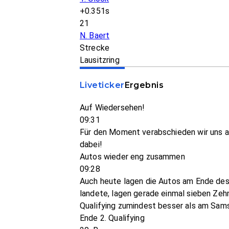
+0.351s
21
N. Baert
Strecke
Lausitzring
Liveticker
Ergebnis
Auf Wiedersehen!
09:31
Für den Moment verabschieden wir uns au
dabei!
Autos wieder eng zusammen
09:28
Auch heute lagen die Autos am Ende des 
landete, lagen gerade einmal sieben Zeh
Qualifying zumindest besser als am Sams
Ende 2. Qualifying