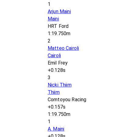
1
Arjun Maini
Maini
HRT Ford
1:19.750m
2
Matteo Cairoli
Cairoli
Emil Frey
+0.128s
3
Nicki Thiim
Thiim
Comtoyou Racing
+0.157s
1:19.750m
1
A. Maini
+0.128s