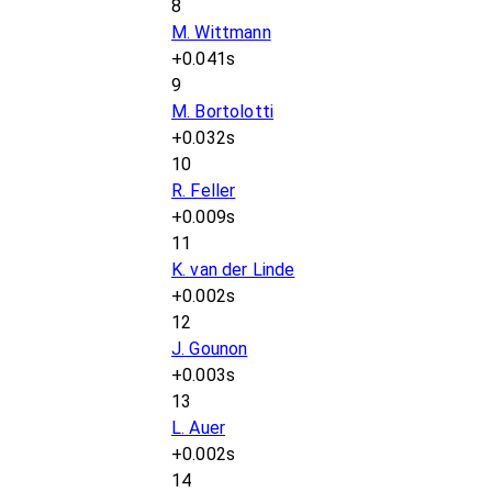
8
M. Wittmann
+0.041s
9
M. Bortolotti
+0.032s
10
R. Feller
+0.009s
11
K. van der Linde
+0.002s
12
J. Gounon
+0.003s
13
L. Auer
+0.002s
14