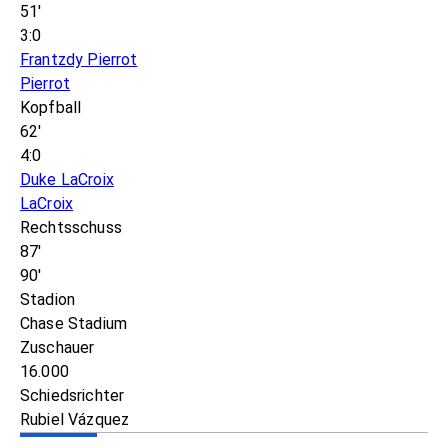
51'
3:0
Frantzdy Pierrot
Pierrot
Kopfball
62'
4:0
Duke LaCroix
LaCroix
Rechtsschuss
87'
90'
Stadion
Chase Stadium
Zuschauer
16.000
Schiedsrichter
Rubiel Vázquez