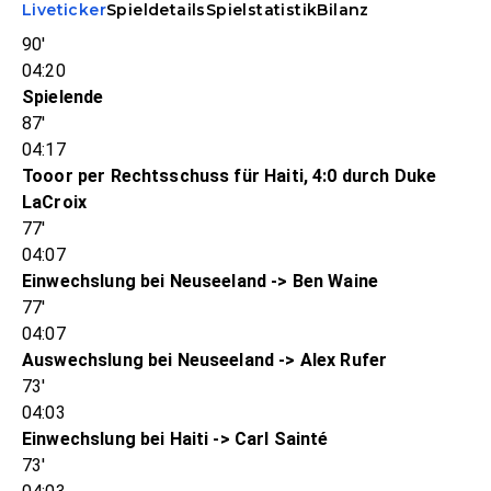
Liveticker
Spieldetails
Spielstatistik
Bilanz
90'
04:20
Spielende
87'
04:17
Tooor per Rechtsschuss für Haiti, 4:0 durch Duke
LaCroix
77'
04:07
Einwechslung bei Neuseeland -> Ben Waine
77'
04:07
Auswechslung bei Neuseeland -> Alex Rufer
73'
04:03
Einwechslung bei Haiti -> Carl Sainté
73'