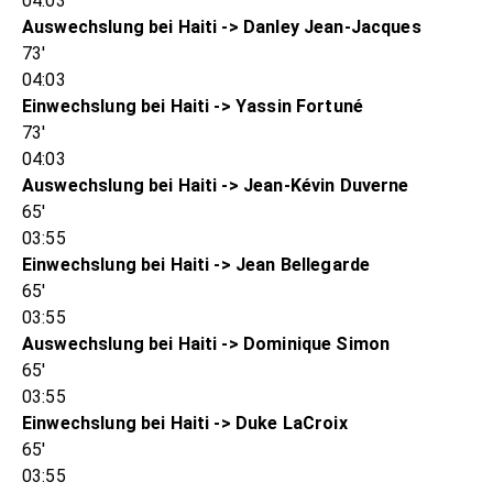
04:03
Auswechslung bei Haiti -> Danley Jean-Jacques
73'
04:03
Einwechslung bei Haiti -> Yassin Fortuné
73'
04:03
Auswechslung bei Haiti -> Jean-Kévin Duverne
65'
03:55
Einwechslung bei Haiti -> Jean Bellegarde
65'
03:55
Auswechslung bei Haiti -> Dominique Simon
65'
03:55
Einwechslung bei Haiti -> Duke LaCroix
65'
03:55