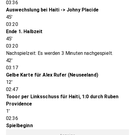
03:36
Auswechslung bei Haiti -> Johny Placide
45'
03:20
Ende 1. Halbzeit
45'
03:20
Nachspielzeit: Es werden 3 Minuten nachgespielt.
42'
03:17
Gelbe Karte für Alex Rufer (Neuseeland)
12'
02:47
Tooor per Linksschuss für Haiti, 1:0 durch Ruben
Providence
1'
02:36
Spielbeginn