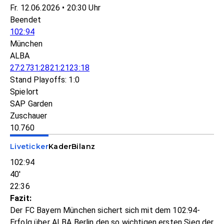
Fr. 12.06.2026 • 20:30 Uhr
Beendet
102:94
München
ALBA
27:27
31:28
21:21
23:18
Stand Playoffs: 1:0
Spielort
SAP Garden
Zuschauer
10.760
Liveticker
Kader
Bilanz
102:94
40'
22:36
Fazit:
Der FC Bayern München sichert sich mit dem 102:94-
Erfolg über ALBA Berlin den so wichtigen ersten Sieg der