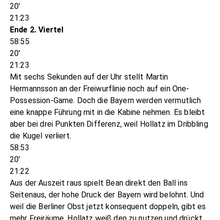
20'
21:23
Ende 2. Viertel
58:55
20'
21:23
Mit sechs Sekunden auf der Uhr stellt Martin
Hermannsson an der Freiwurflinie noch auf ein One-
Possession-Game. Doch die Bayern werden vermutlich
eine knappe Führung mit in die Kabine nehmen. Es bleibt
aber bei drei Punkten Differenz, weil Hollatz im Dribbling
die Kugel verliert.
58:53
20'
21:22
Aus der Auszeit raus spielt Bean direkt den Ball ins
Seitenaus, der hohe Druck der Bayern wird belohnt. Und
weil die Berliner Obst jetzt konsequent doppeln, gibt es
mehr Freiräume, Hollatz weiß den zu nutzen und drückt