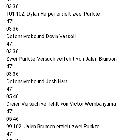
03:36
101:102, Dylan Harper erzielt zwei Punkte
47'
03:36
Defensivrebound Devin Vassell
47'
03:36
Zwei-Punkte-Versuch verfehlt von Jalen Brunson
47'
03:36
Defensivrebound Josh Hart
47'
05:46
Dreier-Versuch verfehlt von Victor Wembanyama
47'
05:46
99:102, Jalen Brunson erzielt zwei Punkte
47'