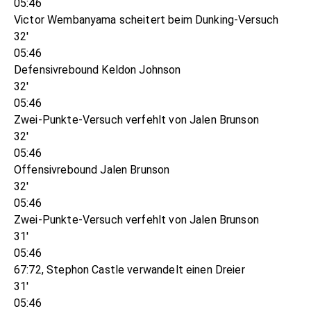
05:46
Victor Wembanyama scheitert beim Dunking-Versuch
32'
05:46
Defensivrebound Keldon Johnson
32'
05:46
Zwei-Punkte-Versuch verfehlt von Jalen Brunson
32'
05:46
Offensivrebound Jalen Brunson
32'
05:46
Zwei-Punkte-Versuch verfehlt von Jalen Brunson
31'
05:46
67:72, Stephon Castle verwandelt einen Dreier
31'
05:46