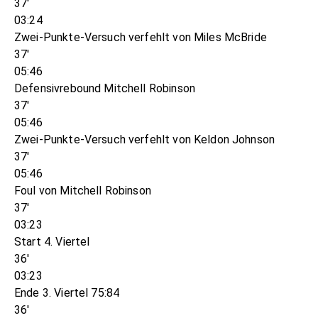
37'
03:24
Zwei-Punkte-Versuch verfehlt von Miles McBride
37'
05:46
Defensivrebound Mitchell Robinson
37'
05:46
Zwei-Punkte-Versuch verfehlt von Keldon Johnson
37'
05:46
Foul von Mitchell Robinson
37'
03:23
Start 4. Viertel
36'
03:23
Ende 3. Viertel 75:84
36'