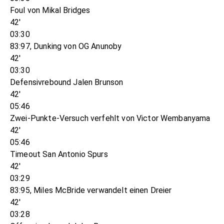
Foul von Mikal Bridges
42'
03:30
83:97, Dunking von OG Anunoby
42'
03:30
Defensivrebound Jalen Brunson
42'
05:46
Zwei-Punkte-Versuch verfehlt von Victor Wembanyama
42'
05:46
Timeout San Antonio Spurs
42'
03:29
83:95, Miles McBride verwandelt einen Dreier
42'
03:28