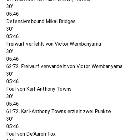
30'
05:46
Defensivrebound Mikal Bridges
30'
05:46
Freiwurf verfehlt von Victor Wembanyama
30'
05:46
62:72, Freiwurf verwandelt von Victor Wembanyama
30'
05:46
Foul von Karl-Anthony Towns
30'
05:46
61:72, Karl-Anthony Towns erzielt zwei Punkte
30'
05:46
Foul von De'Aaron Fox