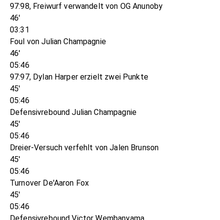
97:98, Freiwurf verwandelt von OG Anunoby
46'
03:31
Foul von Julian Champagnie
46'
05:46
97:97, Dylan Harper erzielt zwei Punkte
45'
05:46
Defensivrebound Julian Champagnie
45'
05:46
Dreier-Versuch verfehlt von Jalen Brunson
45'
05:46
Turnover De'Aaron Fox
45'
05:46
Defensivrebound Victor Wembanyama