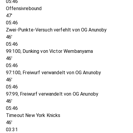
05:46
Offensivrebound
47'
05:46
Zwei-Punkte-Versuch verfehlt von OG Anunoby
46'
05:46
99:100, Dunking von Victor Wembanyama
46'
05:46
97:100, Freiwurf verwandelt von OG Anunoby
46'
05:46
97:99, Freiwurf verwandelt von OG Anunoby
46'
05:46
Timeout New York Knicks
46'
03:31