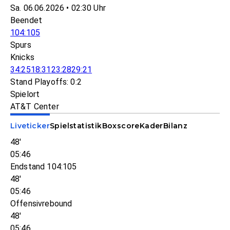
Sa. 06.06.2026 • 02:30 Uhr
Beendet
104:105
Spurs
Knicks
34:25
18:31
23:28
29:21
Stand Playoffs: 0:2
Spielort
AT&T Center
Liveticker
Spielstatistik
Boxscore
Kader
Bilanz
48'
05:46
Endstand 104:105
48'
05:46
Offensivrebound
48'
05:46