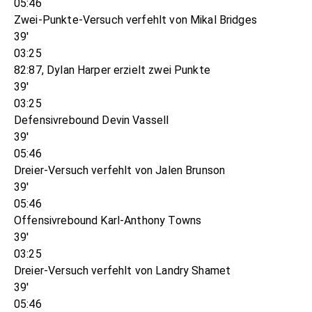
05:46
Zwei-Punkte-Versuch verfehlt von Mikal Bridges
39'
03:25
82:87, Dylan Harper erzielt zwei Punkte
39'
03:25
Defensivrebound Devin Vassell
39'
05:46
Dreier-Versuch verfehlt von Jalen Brunson
39'
05:46
Offensivrebound Karl-Anthony Towns
39'
03:25
Dreier-Versuch verfehlt von Landry Shamet
39'
05:46