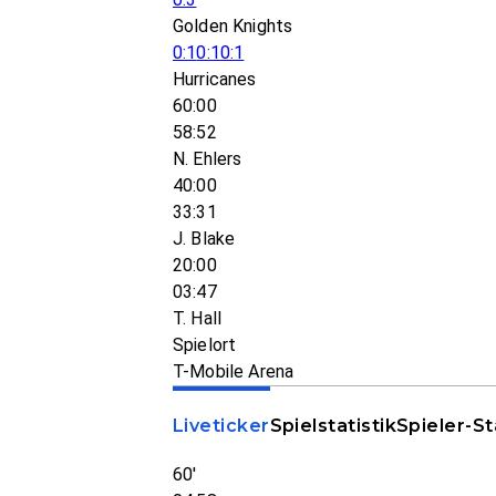
Golden Knights
0:1
0:1
0:1
Hurricanes
60:00
58:52
N. Ehlers
40:00
33:31
J. Blake
20:00
03:47
T. Hall
Spielort
T-Mobile Arena
Liveticker
Spielstatistik
Spieler-St
60'