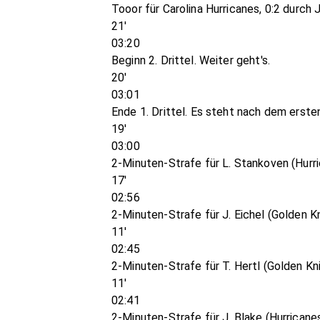
Tooor für Carolina Hurricanes, 0:2 durch J
21'
03:20
Beginn 2. Drittel. Weiter geht's.
20'
03:01
Ende 1. Drittel. Es steht nach dem erste
19'
03:00
2-Minuten-Strafe für L. Stankoven (Hurri
17'
02:56
2-Minuten-Strafe für J. Eichel (Golden Kn
11'
02:45
2-Minuten-Strafe für T. Hertl (Golden Kni
11'
02:41
2-Minuten-Strafe für J. Blake (Hurricanes