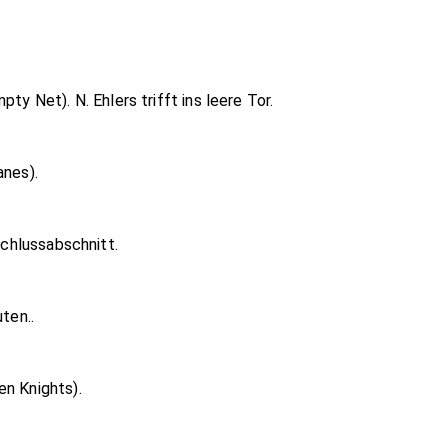
ty Net). N. Ehlers trifft ins leere Tor.
anes).
Schlussabschnitt.
ten..
en Knights).