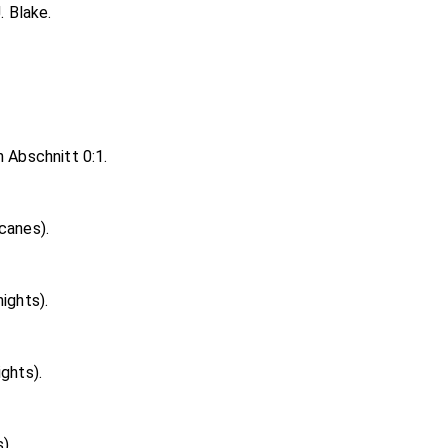
. Blake.
n Abschnitt 0:1.
canes).
ights).
ghts).
).