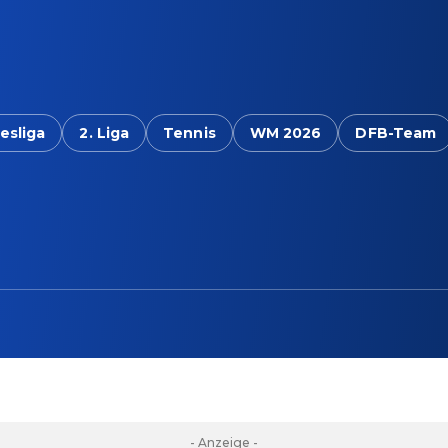
esliga
2. Liga
Tennis
WM 2026
DFB-Team
- Anzeige -