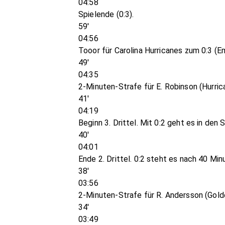
04:58
Spielende (0:3).
59'
04:56
Tooor für Carolina Hurricanes zum 0:3 (Emp
49'
04:35
2-Minuten-Strafe für E. Robinson (Hurric
41'
04:19
Beginn 3. Drittel. Mit 0:2 geht es in den 
40'
04:01
Ende 2. Drittel. 0:2 steht es nach 40 Minu
38'
03:56
2-Minuten-Strafe für R. Andersson (Gold
34'
03:49