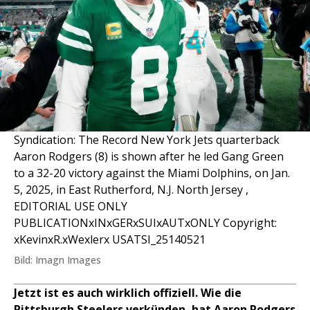
Syndication: The Record New York Jets quarterback
Aaron Rodgers (8) is shown after he led Gang Green
to a 32-20 victory against the Miami Dolphins, on Jan.
5, 2025, in East Rutherford, N.J. North Jersey ,
EDITORIAL USE ONLY
PUBLICATIONxINxGERxSUIxAUTxONLY Copyright:
xKevinxR.xWexlerx USATSI_25140521
Bild: Imagn Images
Jetzt ist es auch wirklich offiziell. Wie die
Pittsburgh Steelers verkünden, hat Aaron Rodgers