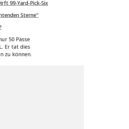
irft 99-Yard-Pick-Six
chtenden Sterne"
?
nur 50 Pässe
 Er tat dies
en zu können.