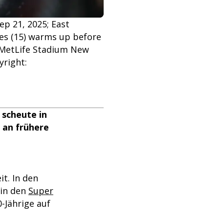
ep 21, 2025; East
es (15) warms up before
 MetLife Stadium New
right:
 scheute in
r an frühere
it. In den
 in den
Super
-Jährige auf