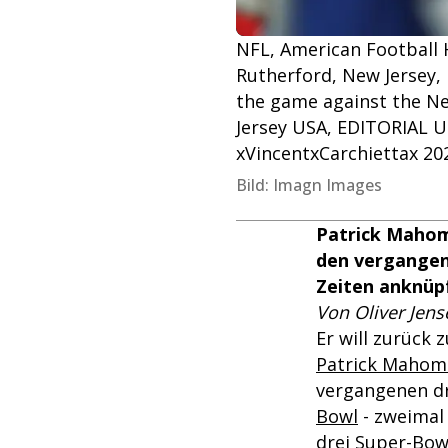
NFL, American Football H
Rutherford, New Jersey,
the game against the Ne
Jersey USA, EDITORIAL
xVincentxCarchiettax 2
Bild: Imagn Images
Patrick Mahome
den vergangene
Zeiten anknüpf
Von Oliver Jens
Er will zurück
Patrick Mahom
vergangenen dr
Bowl
- zweimal 
drei Super-Bow