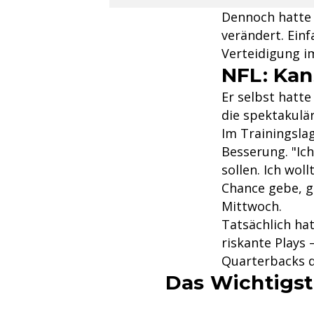
Dennoch hatte 
verändert. Ein
Verteidigung i
NFL: Kan
Er selbst hatte
die spektakulä
Im Trainingsl
Besserung. "Ic
sollen. Ich wol
Chance gebe, g
Mittwoch.
Tatsächlich ha
riskante Plays 
Quarterbacks 
Das Wichtigst