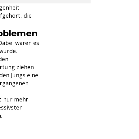
genheit
fgehört, die
roblemen
 Dabei waren es
wurde.
den
ortung ziehen
 den Jungs eine
ergangenen
t nur mehr
essivsten
.