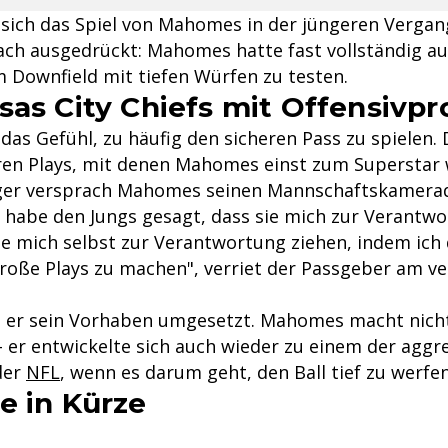
sich das Spiel von Mahomes in der jüngeren Vergan
fach ausgedrückt: Mahomes hatte fast vollständig au
m Downfield mit tiefen Würfen zu testen.
sas City Chiefs mit Offensivp
 das Gefühl, zu häufig den sicheren Pass zu spielen.
ren Plays, mit denen Mahomes einst zum Superstar 
ager versprach Mahomes seinen Mannschaftskamera
h habe den Jungs gesagt, dass sie mich zur Verantw
lte mich selbst zur Verantwortung ziehen, indem ich
roße Plays zu machen", verriet der Passgeber am v
t er sein Vorhaben umgesetzt. Mahomes macht nich
– er entwickelte sich auch wieder zu einem der aggr
der
NFL
, wenn es darum geht, den Ball tief zu werfen
e in Kürze