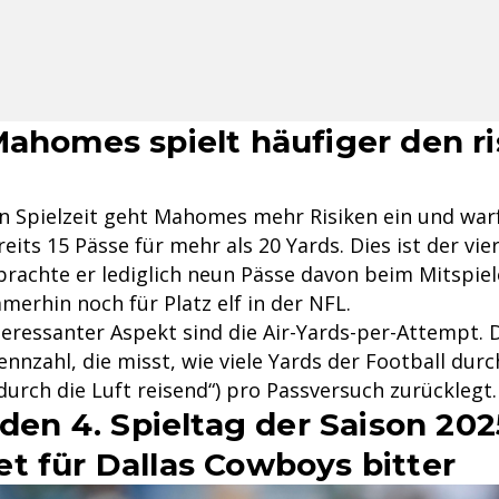
Mahomes spielt häufiger den r
en Spielzeit geht Mahomes mehr Risiken ein und warf
reits 15 Pässe für mehr als 20 Yards. Dies ist der vi
brachte er lediglich neun Pässe davon beim Mitspiel
erhin noch für Platz elf in der NFL.
teressanter Aspekt sind die Air-Yards-per-Attempt. D
ennzahl, die misst, wie viele Yards der Football durc
„durch die Luft reisend“) pro Passversuch zurücklegt.
 den 4. Spieltag der Saison 202
t für Dallas Cowboys bitter