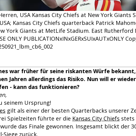
erren, USA Kansas City Chiefs at New York Giants S
 USA; Kansas City Chiefs quarterback Patrick Mahom
w York Giants at MetLife Stadium. East Rutherford
 USE ONLY PUBLICATIONxINxGERxSUIxAUTxONLY Copy
0250921_lbm_cb6_002
s war früher für seine riskanten Würfe bekannt,
n Jahren allerdings das Risiko. Nun will er wiede
en - kann das funktionieren?
en,
 zu seinem Ursprung!
es
gilt als einer der besten Quarterbacks unserer Ze
ei Spielzeiten führte er die
Kansas City Chiefs
stets
wurde das Finale gewonnen. Insgesamt blickt der 30
l-Siege zurück.