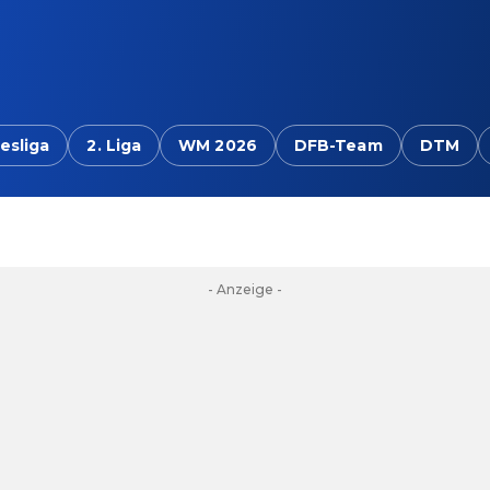
esliga
2. Liga
WM 2026
DFB-Team
DTM
- Anzeige -