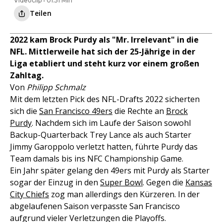
Videoclip • 01:51 Min
Teilen
2022 kam Brock Purdy als "Mr. Irrelevant" in die
NFL. Mittlerweile hat sich der 25-Jährige in der
Liga etabliert und steht kurz vor einem großen
Zahltag.
Von
Philipp Schmalz
Mit dem letzten Pick des NFL-Drafts 2022 sicherten
sich die
San Francisco 49ers
die Rechte an
Brock
Purdy
. Nachdem sich im Laufe der Saison sowohl
Backup-Quarterback Trey Lance als auch Starter
Jimmy Garoppolo verletzt hatten, führte Purdy das
Team damals bis ins NFC Championship Game.
Ein Jahr später gelang den 49ers mit Purdy als Starter
sogar der Einzug in den
Super Bowl
. Gegen die
Kansas
City Chiefs
zog man allerdings den Kürzeren. In der
abgelaufenen Saison verpasste San Francisco
aufgrund vieler Verletzungen die Playoffs.