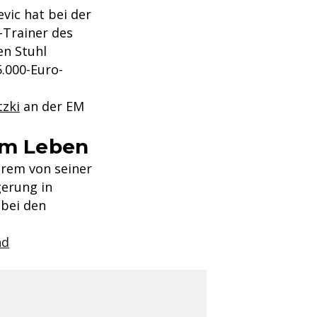
vic hat bei der
-Trainer des
en Stuhl
5.000-Euro-
tzki
an der EM
nem Leben
erem von seiner
gerung in
 bei den
nd