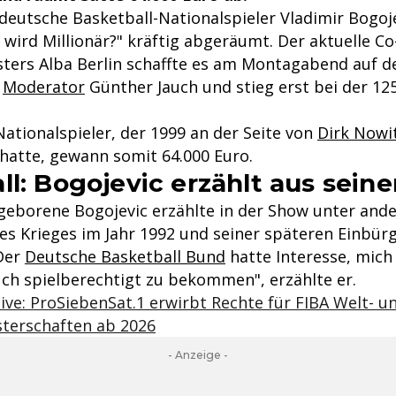
deutsche Basketball-Nationalspieler Vladimir Bogoje
wird Millionär?" kräftig abgeräumt. Der aktuelle Co
sters Alba Berlin schaffte es am Montagabend auf d
n
Moderator
Günther Jauch und stieg erst bei der 12
ationalspieler, der 1999 an der Seite von
Dirk Nowi
atte, gewann somit 64.000 Euro.
ll: Bogojevic erzählt aus sei
 geborene Bogojevic erzählte in der Show unter and
es Krieges im Jahr 1992 und seiner späteren Einbür
Der
Deutsche Basketball Bund
hatte Interesse, mich
 spielberechtigt zu bekommen", erzählte er.
live: ProSiebenSat.1 erwirbt Rechte für FIBA Welt- u
terschaften ab 2026
- Anzeige -