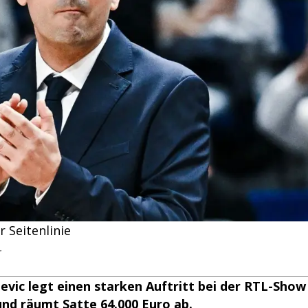
r Seitenlinie
r
evic legt einen starken Auftritt bei der RTL-Show
 und räumt Satte 64.000 Euro ab.