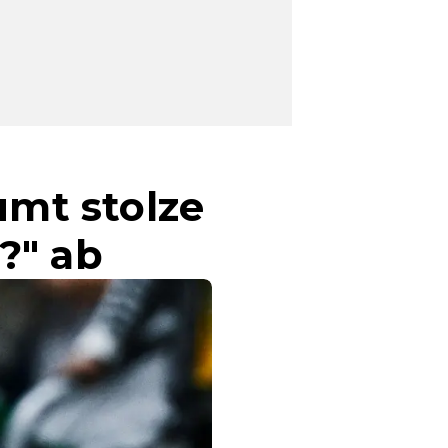
umt stolze
?" ab