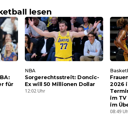
etball lesen
NBA
Basketb
NBA:
Sorgerechtsstreit: Doncic-
Fraue
er für
Ex will 50 Millionen Dollar
2026 i
12:02 Uhr
Termi
im TV 
im Übe
08:49 U