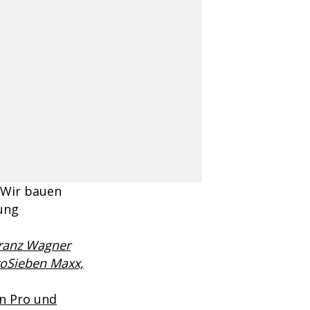
"Wir bauen
tung
ranz Wagner
roSieben Maxx,
in Pro und