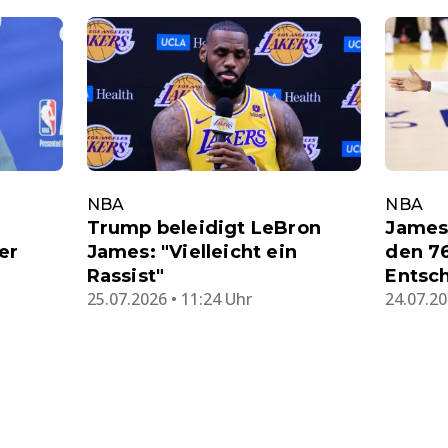
NBA
NBA
Trump beleidigt LeBron
James 
er
James: "Vielleicht ein
den 76
Rassist"
Entsc
25.07.2026 • 11:24 Uhr
24.07.20