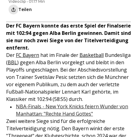
Videoclip • 01:17 Min
Teilen
Der FC Bayern konnte das erste Spiel der Finalserie
mit 102:94 gegen Alba Berlin gewinnen. Damit sind
sie nur noch zwei Siege von der Titelverteidigung
entfernt.
Der
FC Bayern
hat im Finale der
Basketball
Bundesliga
(
BBL
) gegen Alba Berlin vorgelegt und bleibt in den
Playoffs ungeschlagen. Bei der Abschiedsvorstellung
von Trainer Svetislav Pesic setzten sich die Münchner
vor eigenem Publikum, zu dem auch der verletzte
Fußball-Nationalspieler Lennart Karl gehörte, im
Klassiker mit 102:94 (58:55) durch.
NBA-Finals - New York Knicks feiern Wunder von
Manhattan: "Rechte Hand Gottes"
Zwei weitere Siege sind für die erfolgreiche
Titelverteidigung nötig. Den Bayern winkt der erste
"Threepeat" der Klubgeschichte, schon 2024 war der