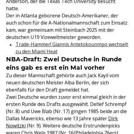
Anderson, der die Texas Tech University besucht
hatte.
Der in Atlanta geborene Deutsch-Amerikaner, der
auch schon für die A-Nationalmannschaft zum Einsatz
kam, war gemeinsam mit Steinbach 2025 mit der
deutschen U19 Vizeweltmeister geworden.
Trade-Hammer! Giannis Antetokounmpo wechselt
zu den Miami Heat
NBA-Draft: Zwei Deutsche in Runde
eins gab es erst ein Mal vorher
Zu dieser Mannschaft gehörte auch Jack Kayil vom
neuen deutschen Meister Alba Berlin, der sich
ebenfalls für den Draft gemeldet hat.
Zwei Deutsche wurden zuvor erst einmal gleich in der
ersten Runde des Drafts ausgewählt. Detlef Schrempf
(Nr. 8) und Uwe Blab (Nr. 17) gingen 1985 beide an die
Dallas Mavericks, ebenso wie 13 Jahre später
Dirk
Nowitzki
(Nr. 9). Weitere deutsche Erstrundenpicks
waren Chris Welp 1987 (Nr. 16/Philadelphia 76ers),