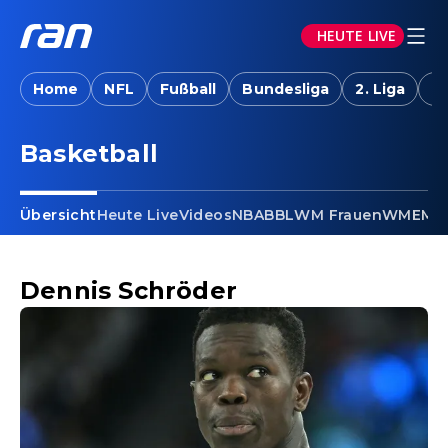
HEUTE LIVE
Home
NFL
Fußball
Bundesliga
2. Liga
T
Basketball - Dennis Schröder
Basketball
Übersicht
Heute Live
Videos
NBA
BBL
WM Frauen
WM
EM F
Dennis Schröder