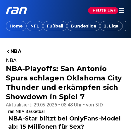
HEUTE LIVE
Home
NFL
Fußball
Bundesliga
2. Liga
T
NBA
NBA
NBA-Playoffs: San Antonio
Spurs schlagen Oklahoma City
Thunder und erkämpfen sich
Showdown in Spiel 7
Aktualisiert:
29.05.2026 • 08:48 Uhr
von
SID
ran NBA Basketball
NBA-Star blitzt bei OnlyFans-Model
ab: 15 Millionen für Sex?