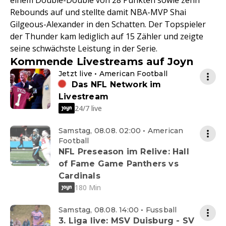
einem Double-Double von 28 Punkten sowie zehn
Rebounds auf und stellte damit NBA-MVP Shai
Gilgeous-Alexander in den Schatten. Der Topspieler
der Thunder kam lediglich auf 15 Zähler und zeigte
seine schwächste Leistung in der Serie.
Kommende Livestreams auf Joyn
Jetzt live • American Football
Das NFL Network im
Livestream
24/7 live
Samstag, 08.08. 02:00 • American
Football
NFL Preseason im Relive: Hall
of Fame Game Panthers vs
Cardinals
180 Min
Samstag, 08.08. 14:00 • Fussball
3. Liga live: MSV Duisburg - SV