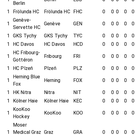
Berlin
1
Frölunda HC
Frölunda HC
FHC
0
0
0
0
0
Genève-
1
Genève
GEN
0
0
0
0
0
Servette HC
1
GKS Tychy
GKS Tychy
TYC
0
0
0
0
0
1
HC Davos
HC Davos
HCD
0
0
0
0
0
HC Fribourg-
1
Fribourg
FRI
0
0
0
0
0
Gottéron
1
HC Plzeň
Plzeň
PLZ
0
0
0
0
0
Herning Blue
1
Herning
FOX
0
0
0
0
0
Fox
1
HK Nitra
Nitra
NIT
0
0
0
0
0
1
Kölner Haie
Kölner Haie
KEC
0
0
0
0
0
KooKoo
1
KooKoo
KOO
0
0
0
0
0
Hockey
Moser
1
Medical Graz
Graz
GRA
0
0
0
0
0