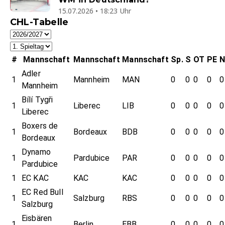
15.07.2026 • 18:23 Uhr
CHL-Tabelle
#
Mannschaft
Mannschaft
Mannschaft
Sp.
S
OT
PE
Adler
1
Mannheim
MAN
0
0
0
0
0
Mannheim
Bílí Tygři
1
Liberec
LIB
0
0
0
0
0
Liberec
Boxers de
1
Bordeaux
BDB
0
0
0
0
0
Bordeaux
Dynamo
1
Pardubice
PAR
0
0
0
0
0
Pardubice
1
EC KAC
KAC
KAC
0
0
0
0
0
EC Red Bull
1
Salzburg
RBS
0
0
0
0
0
Salzburg
Eisbären
1
Berlin
EBB
0
0
0
0
0