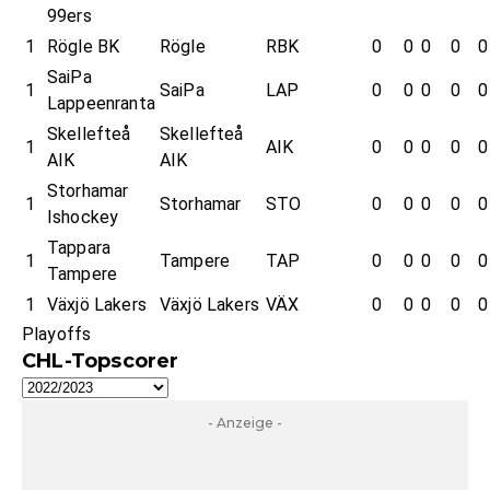
99ers
1
Rögle BK
Rögle
RBK
0
0
0
0
0
SaiPa
1
SaiPa
LAP
0
0
0
0
0
Lappeenranta
Skellefteå
Skellefteå
1
AIK
0
0
0
0
0
AIK
AIK
Storhamar
1
Storhamar
STO
0
0
0
0
0
Ishockey
Tappara
1
Tampere
TAP
0
0
0
0
0
Tampere
1
Växjö Lakers
Växjö Lakers
VÄX
0
0
0
0
0
Playoffs
CHL-Topscorer
- Anzeige -