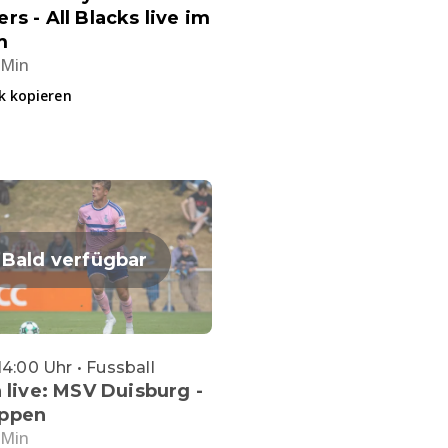
rs - All Blacks live im
m
 Min
k kopieren
Bald verfügbar
14:00 Uhr • Fussball
a live: MSV Duisburg -
ppen
 Min