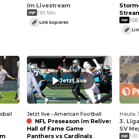
im Livestream
Storme
180 Min
Strea
150
Link kopieren
Lin
Jetzt live
sball
Jetzt live • American Football
Heute, 
NFL Preseason im Relive:
3. Lig
Hall of Fame Game
SV Me
120
im
Panthers vs Cardinals