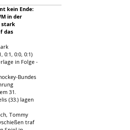
mt kein Ende:
WM in der
 stark
f das
tark
0:1, 0:0, 0:1)
lage in Folge -
shockey-Bundes
hrung
nem 31.
is (33.) lagen
eich, Tommy
yschießen traf
n Spiel in