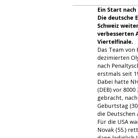
Ein Start nach
Die deutsche E
Schweiz weiter
verbesserten 
Viertelfinale.
Das Team von B
dezimierten Olym
nach Penaltysc
erstmals seit 1
Dabei hatte NH
(DEB) vor 8000
gebracht, nach
Geburtstag (30.
die Deutschen a
Für die USA wa
Novak (55.) ret
dann lediglich 