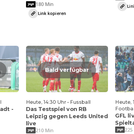
180 Min
Lin
Link kopieren
Bald verfügbar
l
Heute, 14:30 Uhr • Fussball
Heute, 
tadt -
Das Testspiel von RB
Footbal
GFL li
Leipzig gegen Leeds United
Spielt
live
225
210 Min