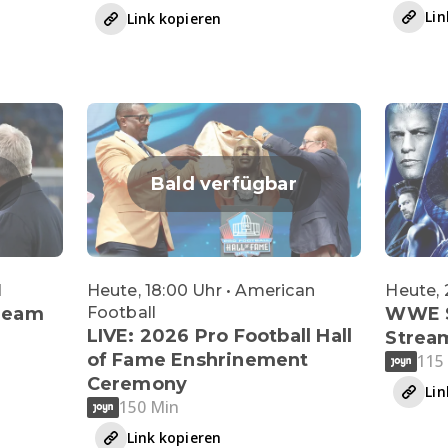
Lin
Link kopieren
Bald verfügbar
l
Heute, 18:00 Uhr • American
Heute,
tream
Football
WWE 
LIVE: 2026 Pro Football Hall
Strea
of Fame Enshrinement
115
Ceremony
Lin
150 Min
Link kopieren