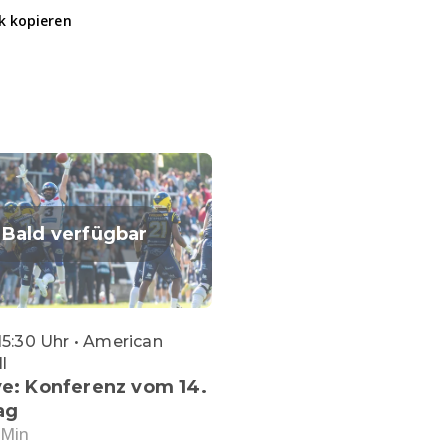
k kopieren
Bald verfügbar
15:30 Uhr • American
l
ve: Konferenz vom 14.
ag
 Min