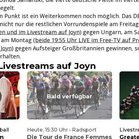
egelt.
em Punkt ist ein Weiterkommen noch möglich. Das 
nicht nur die restlichen Vorrundenspiele am Freita
en und im Livestream auf Joyn)
gegen Ungarn, am S
d am Montag
(beide 19:55 Uhr LIVE im Free-TV auf P
Joyn)
gegen Aufsteiger Großbritannien gewinnen, s
rhalten.
Livestreams auf Joyn
Bald verfügbar
ball
Heute, 15:30 Uhr • Radsport
Livest
im
Die Tour de France Femmes
Greate