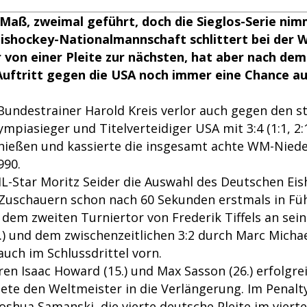
 Maß, zweimal geführt, doch die Sieglos-Serie nim
ishockey-Nationalmannschaft schlittert bei der 
 von einer Pleite zur nächsten, hat aber nach dem
Auftritt gegen die USA noch immer eine Chance au
undestrainer Harold Kreis verlor auch gegen den s
piasieger und Titelverteidiger USA mit 3:4 (1:1, 2:1, 
hießen und kassierte die insgesamt achte WM-Nieder
990.
L-Star Moritz Seider die Auswahl des Deutschen Ei
 Zuschauern schon nach 60 Sekunden erstmals in Fü
 dem zweiten Turniertor von Frederik Tiffels an sei
) und dem zwischenzeitlichen 3:2 durch Marc Michael
uch im Schlussdrittel vorn.
ren Isaac Howard (15.) und Max Sasson (26.) erfolgr
tete den Weltmeister in die Verlängerung. Im Penalt
Joshua Samanski, die vierte deutsche Pleite im vierte