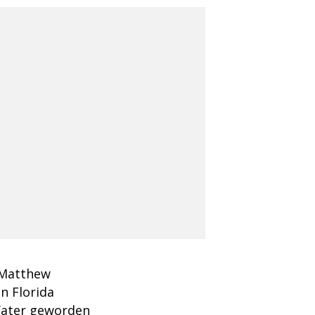
b Matthew
n Florida
 Vater geworden