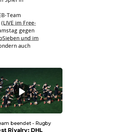
DEB-Team
g
(LIVE im Free-
amstag gegen
roSieben und im
ondern auch
ream beendet • Rugby
st Rivalry: DHL