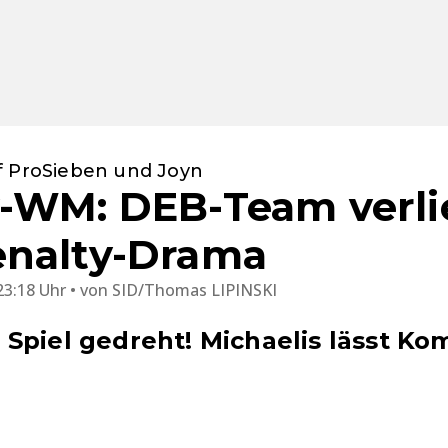
f ProSieben und Joyn
-WM: DEB-Team verli
enalty-Drama
23:18 Uhr
von
SID/Thomas LIPINSKI
Spiel gedreht! Michaelis lässt K