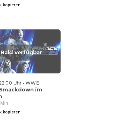
k kopieren
Bald verfügbar
 22:00 Uhr • WWE
Smackdown im
m
 Min
k kopieren