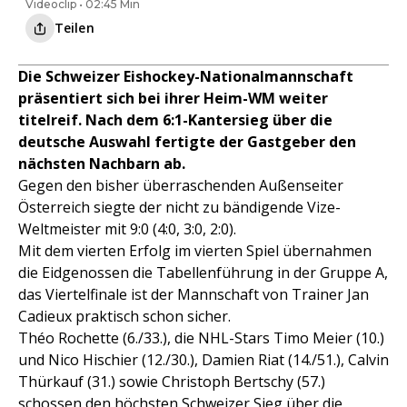
Videoclip • 02:45 Min
Teilen
Die Schweizer Eishockey-Nationalmannschaft
präsentiert sich bei ihrer Heim-WM weiter
titelreif. Nach dem 6:1-Kantersieg über die
deutsche Auswahl fertigte der Gastgeber den
nächsten Nachbarn ab.
Gegen den bisher überraschenden Außenseiter
Österreich siegte der nicht zu bändigende Vize-
Weltmeister mit 9:0 (4:0, 3:0, 2:0).
Mit dem vierten Erfolg im vierten Spiel übernahmen
die Eidgenossen die Tabellenführung in der Gruppe A,
das Viertelfinale ist der Mannschaft von Trainer Jan
Cadieux praktisch schon sicher.
Théo Rochette (6./33.), die NHL-Stars Timo Meier (10.)
und Nico Hischier (12./30.), Damien Riat (14./51.), Calvin
Thürkauf (31.) sowie Christoph Bertschy (57.)
schossen den höchsten Schweizer Sieg über die