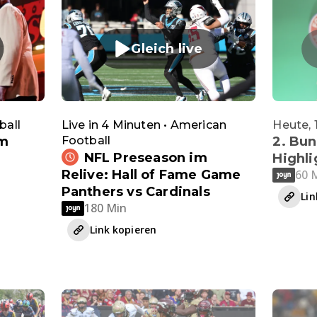
Gleich live
ball
Live in 4 Minuten • American
Heute, 
im
Football
2. Bun
NFL Preseason im
Highli
60 
Relive: Hall of Fame Game
Panthers vs Cardinals
Lin
180 Min
Link kopieren