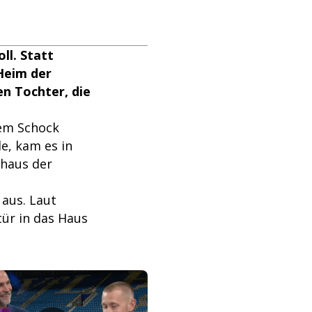
ll. Statt
 Heim der
n Tochter, die
nem Schock
e, kam es in
nhaus der
 aus. Laut
tür in das Haus