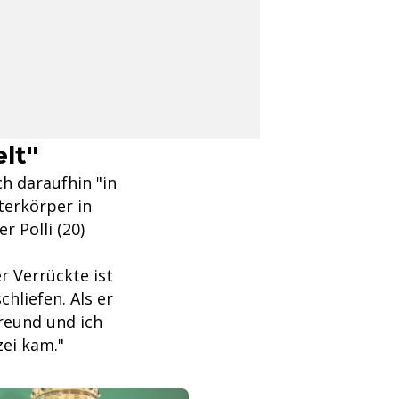
elt"
h daraufhin "in
terkörper in
r Polli (20)
r Verrückte ist
hliefen. Als er
reund und ich
zei kam."