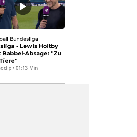
ball Bundesliga
liga - Lewis Holtby
t Babbel-Absage: "Zu
Tiere"
oclip • 01:13 Min