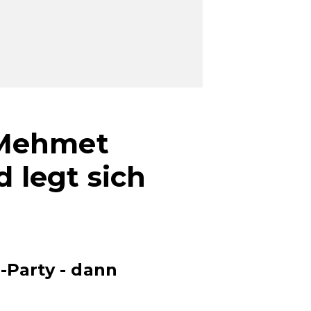
 Mehmet
d legt sich
-Party - dann