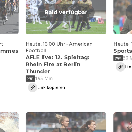
Bald verfügbar
rt
Heute, 16:00 Uhr • American
Heute, 
Femmes
Football
Sport
AFLE live: 12. Spieltag:
30 
Rhein Fire at Berlin
Lin
Thunder
195 Min
Link kopieren