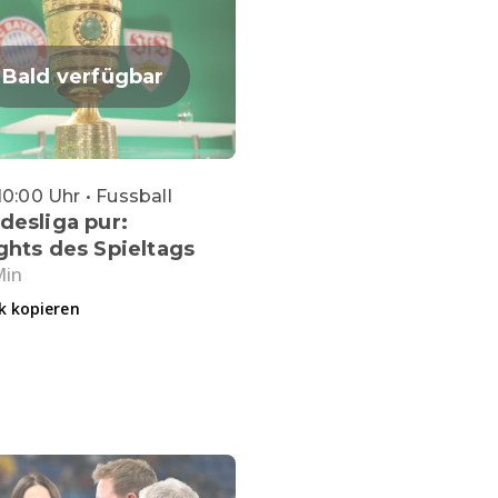
Bald verfügbar
10:00 Uhr • Fussball
desliga pur:
ghts des Spieltags
Min
k kopieren