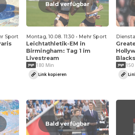
Bald verfügbar
hr Sport
Montag, 10.08. 11:30 • Mehr Sport
Diensta
aris
Leichtathletik-EM in
Greate
Birmingham: Tag 1 im
Hollyw
Livestream
Black
180 Min
150
Link kopieren
Lin
Bald verfügbar