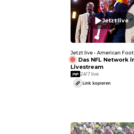
Jetzt live
Jetzt live • American Foot
Das NFL Network 
Livestream
24/7 live
Link kopieren