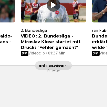
2. Bundesliga
ran Fuß
naldo-
VIDEO: 2. Bundesliga -
Bundes
ans -
Miroslav Klose startet mit
erklär
Druck: "Fehler gemacht"
wilde 
Videoclip • 01:37 Min
Vide
mehr anzeigen
- Anzeige -