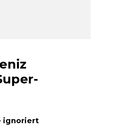
eniz
Super-
 ignoriert