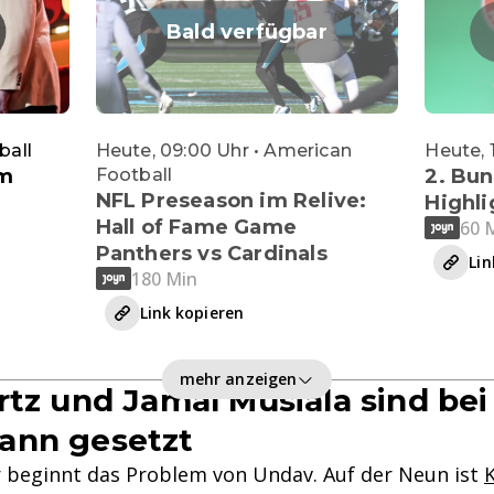
Bald verfügbar
ball
Heute, 09:00 Uhr • American
Heute, 
im
Football
2. Bun
NFL Preseason im Relive:
Highli
Hall of Fame Game
60 
Panthers vs Cardinals
Lin
180 Min
Link kopieren
mehr anzeigen
rtz und Jamal Musiala sind bei
ann gesetzt
 beginnt das Problem von Undav. Auf der Neun ist
K