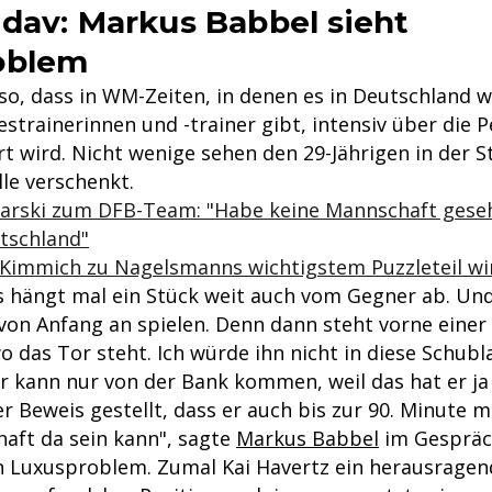
dav: Markus Babbel sieht
oblem
so, dass in WM-Zeiten, in denen es in Deutschland w
strainerinnen und -trainer gibt, intensiv über die P
t wird. Nicht wenige sehen den 29-Jährigen in der St
lle verschenkt.
tbarski zum DFB-Team: "Habe keine Mannschaft geseh
tschland"
 Kimmich zu Nagelsmanns wichtigstem Puzzleteil wi
as hängt mal ein Stück weit auch vom Gegner ab. Un
von Anfang an spielen. Denn dann steht vorne einer 
o das Tor steht. Ich würde ihn nicht in diese Schubl
er kann nur von der Bank kommen, weil das hat er ja
r Beweis gestellt, dass er auch bis zur 90. Minute 
haft da sein kann", sagte
Markus Babbel
im Gespräc
ein Luxusproblem. Zumal Kai Havertz ein herausragen