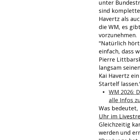
unter Bundest
sind kompletter
Havertz als au
die WM, es gib
vorzunehmen.
"Natürlich hört
einfach, dass w
Pierre Littbars
langsam seinen
Kai Havertz ein
Startelf lassen.
WM 2026: De
alle Infos 
Was bedeutet,
Uhr im Livestre
Gleichzeitig ka
werden und er