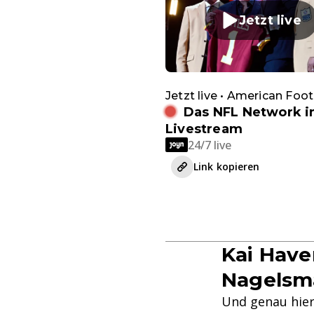
Jetzt live
Jetzt live • American Foot
Das NFL Network 
Livestream
24/7 live
Link kopieren
Kai Have
Nagelsm
Und genau hier