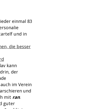
ieder einmal 83
ersonalie
artelf und in
en, die besser
rd
dav kann
drin, der
ade
 auch im Verein
marschieren und
h mit
ran
.
d guter