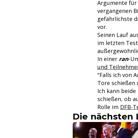
Argumente für e
vergangenen Bu
gefährlichste d
vor.
Seinen Lauf au
im letzten Tes
außergewöhnlic
In einer
ran
-Um
und Teilnehmer 
"Falls ich von
Tore schießen 
Ich kann beide
schießen, ob au
Rolle im
DFB-T
Die nächsten 