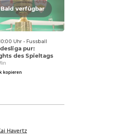
Bald verfügbar
10:00 Uhr • Fussball
desliga pur:
ghts des Spieltags
Min
k kopieren
ai Havertz