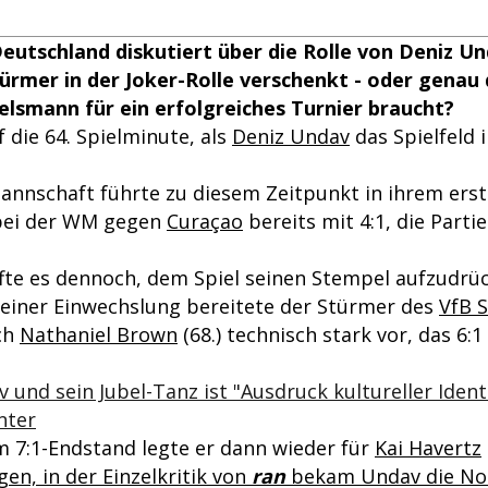
eutschland diskutiert über die Rolle von Deniz Und
ürmer in der Joker-Rolle verschenkt - oder genau
elsmann für ein erfolgreiches Turnier braucht?
 die 64. Spielminute, als
Deniz Undav
das Spielfeld 
annschaft führte zu diesem Zeitpunkt in ihrem ers
bei der WM gegen
Curaçao
bereits mit 4:1, die Parti
ffte es dennoch, dem Spiel seinen Stempel aufzudrüc
einer Einwechslung bereitete der Stürmer des
VfB S
ch
Nathaniel Brown
(68.) technisch stark vor, das 6:1 
 und sein Jubel-Tanz ist "Ausdruck kultureller Identi
nter
m 7:1-Endstand legte er dann wieder für
Kai Havertz
gen, in der Einzelkritik von
ran
bekam Undav die Not