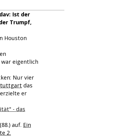
av: Ist der
 der Trumpf,
in Houston
ten
e war eigentlich
ken: Nur vier
tuttgart
das
erzielte er
tät" - das
(88.) auf.
Ein
e 2.