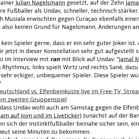
rainer
Julian Nagelsmann
gesetzt, auf der Zehn
Jama
e Fußballer als Undav, schneller, technisch stärker
ch Musiala erwischten gegen Curaçao ebenfalls einen
t also keinen Grund für Nagelsmann, Änderungen an 
 kein Spieler gerne, dass er ein sehr guter Joker ist.
ir jetzt in dieser Konstellation sehr gut aufgestellt s
ki im Interview mit
ran
mit Blick auf Undav: "
Jamal M
 Rhythmus, links spielt Wirtz und rechts Sané, dazu
 sehr eckiger, unbequemer Spieler. Diese Spieler wür
"
utschland vs. Elfenbeinküste live im Free-TV, Strea
zum zweiten Gruppenspiel
 dass Undav wohl auch am Samstag gegen die Elfen
am auf Joyn und im Liveticker)
zunächst auf der Ban
nn sich der Instinktfußballer beinahe sicher sein, e
neut seine Minuten zu bekommen.