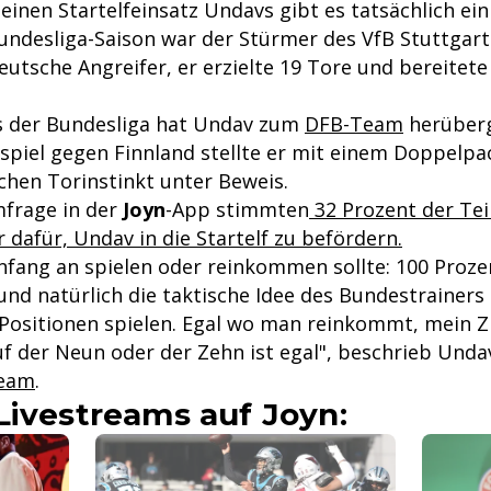
inen Startelfeinsatz Undavs gibt es tatsächlich eini
ndesliga-Saison war der Stürmer des VfB Stuttgart
eutsche Angreifer, er erzielte 19 Tore und bereitete
s der Bundesliga hat Undav zum
DFB-Team
herüberg
tspiel gegen Finnland stellte er mit einem Doppelpa
hen Torinstinkt unter Beweis.
frage in der
Joyn
-App stimmten
32 Prozent der Te
dafür, Undav in die Startelf zu befördern.
 Anfang an spielen oder reinkommen sollte: 100 Proz
und natürlich die taktische Idee des Bundestrainers
 Positionen spielen. Egal wo man reinkommt, mein Zi
f der Neun oder der Zehn ist egal", beschrieb Undav
eam
.
Livestreams auf Joyn: