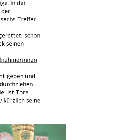
ge. In der
 der
 sechs Treffer
erettet, schon
ck seinen
ilnehmerinnen
ent geben und
 durchziehen.
el ist Tore
 kürzlich seine