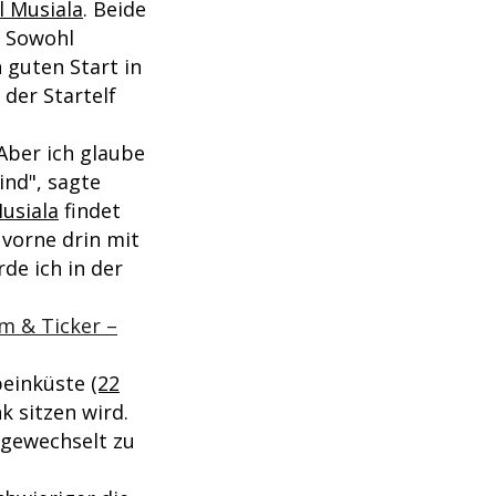
l Musiala
. Beide
. Sowohl
 guten Start in
der Startelf
 Aber ich glaube
ind", sagte
usiala
findet
 vorne drin mit
de ich in der
m & Ticker –
beinküste
(22
k sitzen wird.
ingewechselt zu