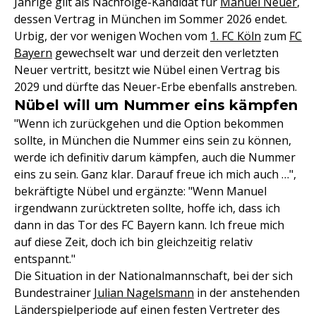
Jährige gilt als Nachfolge-Kandidat für
Manuel Neuer
,
dessen Vertrag in München im Sommer 2026 endet.
Urbig, der vor wenigen Wochen vom
1. FC Köln
zum
FC
Bayern
gewechselt war und derzeit den verletzten
Neuer vertritt, besitzt wie Nübel einen Vertrag bis
2029 und dürfte das Neuer-Erbe ebenfalls anstreben.
Nübel will um Nummer eins kämpfen
"Wenn ich zurückgehen und die Option bekommen
sollte, in München die Nummer eins sein zu können,
werde ich definitiv darum kämpfen, auch die Nummer
eins zu sein. Ganz klar. Darauf freue ich mich auch …",
bekräftigte Nübel und ergänzte: "Wenn Manuel
irgendwann zurücktreten sollte, hoffe ich, dass ich
dann in das Tor des FC Bayern kann. Ich freue mich
auf diese Zeit, doch ich bin gleichzeitig relativ
entspannt."
Die Situation in der Nationalmannschaft, bei der sich
Bundestrainer
Julian Nagelsmann
in der anstehenden
Länderspielperiode auf einen festen Vertreter des