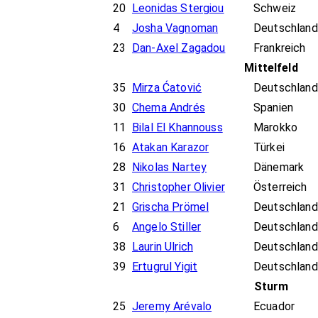
20
Leonidas Stergiou
Schweiz
4
Josha Vagnoman
Deutschland
23
Dan-Axel Zagadou
Frankreich
Mittelfeld
35
Mirza Ćatović
Deutschland
30
Chema Andrés
Spanien
11
Bilal El Khannouss
Marokko
16
Atakan Karazor
Türkei
28
Nikolas Nartey
Dänemark
31
Christopher Olivier
Österreich
21
Grischa Prömel
Deutschland
6
Angelo Stiller
Deutschland
38
Laurin Ulrich
Deutschland
39
Ertugrul Yigit
Deutschland
Sturm
25
Jeremy Arévalo
Ecuador