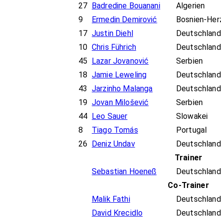
27
Badredine Bouanani
Algerien
9
Ermedin Demirović
Bosnien-Her
17
Justin Diehl
Deutschland
10
Chris Führich
Deutschland
45
Lazar Jovanović
Serbien
18
Jamie Leweling
Deutschland
43
Jarzinho Malanga
Deutschland
19
Jovan Milošević
Serbien
44
Leo Sauer
Slowakei
8
Tiago Tomás
Portugal
26
Deniz Undav
Deutschland
Trainer
Sebastian Hoeneß
Deutschland
Co-Trainer
Malik Fathi
Deutschland
David Krecidlo
Deutschland