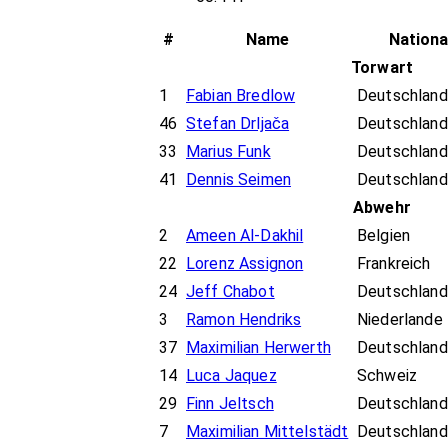
#
Name
Nationa
Torwart
1
Fabian Bredlow
Deutschland
46
Stefan Drljača
Deutschland
33
Marius Funk
Deutschland
41
Dennis Seimen
Deutschland
Abwehr
2
Ameen Al-Dakhil
Belgien
22
Lorenz Assignon
Frankreich
24
Jeff Chabot
Deutschland
3
Ramon Hendriks
Niederlande
37
Maximilian Herwerth
Deutschland
14
Luca Jaquez
Schweiz
29
Finn Jeltsch
Deutschland
7
Maximilian Mittelstädt
Deutschland