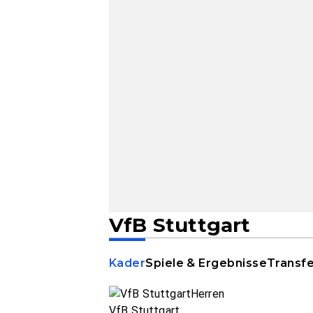
VfB Stuttgart
Kader
Spiele & Ergebnisse
Transf
VfB Stuttgart