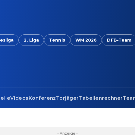
esliga
2. Liga
Tennis
WM 2026
DFB-Team
elle
Videos
Konferenz
Torjäger
Tabellenrechner
Tea
- Anzeige -