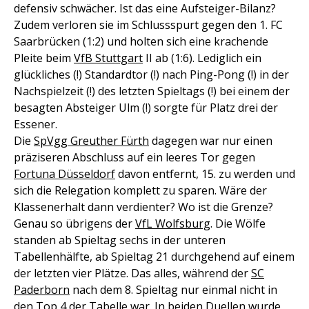
defensiv schwächer. Ist das eine Aufsteiger-Bilanz?
Zudem verloren sie im Schlussspurt gegen den 1. FC
Saarbrücken (1:2) und holten sich eine krachende
Pleite beim
VfB Stuttgart
II ab (1:6). Lediglich ein
glückliches (!) Standardtor (!) nach Ping-Pong (!) in der
Nachspielzeit (!) des letzten Spieltags (!) bei einem der
besagten Absteiger Ulm (!) sorgte für Platz drei der
Essener.
Die
SpVgg Greuther Fürth
dagegen war nur einen
präziseren Abschluss auf ein leeres Tor gegen
Fortuna Düsseldorf
davon entfernt, 15. zu werden und
sich die Relegation komplett zu sparen. Wäre der
Klassenerhalt dann verdienter? Wo ist die Grenze?
Genau so übrigens der
VfL Wolfsburg
. Die Wölfe
standen ab Spieltag sechs in der unteren
Tabellenhälfte, ab Spieltag 21 durchgehend auf einem
der letzten vier Plätze. Das alles, während der
SC
Paderborn
nach dem 8. Spieltag nur einmal nicht in
den Top 4 der Tabelle war. In beiden Duellen wurde