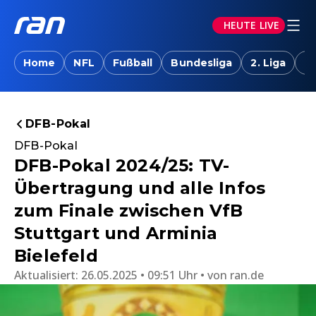
HEUTE LIVE
Home
NFL
Fußball
Bundesliga
2. Liga
T
DFB-Pokal
DFB-Pokal
DFB-Pokal 2024/25: TV-
Übertragung und alle Infos
zum Finale zwischen VfB
Stuttgart und Arminia
Bielefeld
Aktualisiert:
26.05.2025 • 09:51 Uhr
von
ran.de