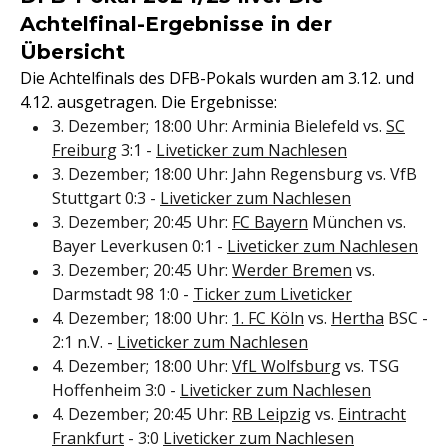
Achtelfinal-Ergebnisse in der
Übersicht
Die Achtelfinals des DFB-Pokals wurden am 3.12. und
4.12. ausgetragen. Die Ergebnisse:
3. Dezember; 18:00 Uhr: Arminia Bielefeld vs.
SC
Freiburg
3:1 -
Liveticker zum Nachlesen
3. Dezember; 18:00 Uhr: Jahn Regensburg vs. VfB
Stuttgart 0:3 -
Liveticker zum Nachlesen
3. Dezember; 20:45 Uhr:
FC Bayern
München vs.
Bayer Leverkusen 0:1 -
Liveticker zum Nachlesen
3. Dezember; 20:45 Uhr:
Werder Bremen
vs.
Darmstadt 98 1:0 -
Ticker zum Liveticker
4. Dezember; 18:00 Uhr:
1. FC Köln
vs.
Hertha
BSC -
2:1 n.V. -
Liveticker zum Nachlesen
4. Dezember; 18:00 Uhr:
VfL Wolfsburg
vs. TSG
Hoffenheim 3:0 -
Liveticker zum Nachlesen
4. Dezember; 20:45 Uhr:
RB Leipzig
vs.
Eintracht
Frankfurt
- 3:0
Liveticker zum Nachlesen